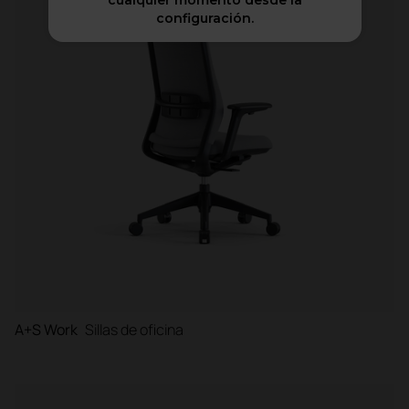
cualquier momento desde la
configuración.
Cabinas
Divisorias y biombos
A+S Work
Sillas de oficina