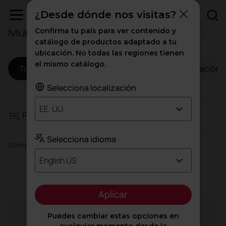
¿Desde dónde nos visitas?
Muebles
Confirma tu país para ver contenido y
Filtros
catálogo de productos adaptado a tu
ubicación. No todas las regiones tienen
el mismo catálogo.
Todo
Oficinas
Sanidad
Educación
Asientos
Selecciona localización
Almacenamiento y estanterías
EE. UU.
Filtros
Mesas y escritorios
Selecciona idioma
91 artículos
Mostradores de recepción
English US
Asientos
Sillones y sofás
Aplicar
Puedes cambiar estas opciones en
Agile