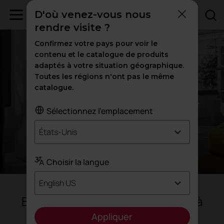
D'où venez-vous nous
rendre visite ?
Confirmez votre pays pour voir le
contenu et le catalogue de produits
COOL WORKING
adaptés à votre situation géographique.
Toutes les régions n'ont pas le même
Espaces de travail qui
catalogue.
productivité
favorisent la
Sélectionnez l'emplacement
États-Unis
Choisir la langue
English US
Bienvenue dans l'ère du bureau à
haute performance.
Appliquer