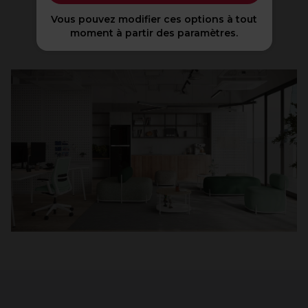
Bienvenue dans l'ère du
Vous pouvez modifier ces options à tout
COOL WORKING
moment à partir des paramètres.