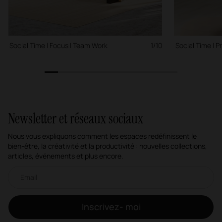
Social Time | Focus | Team Work
1/10
Social Time | P
1
2
3
4
5
6
7
8
9
10
Newsletter et réseaux sociaux
Nous vous expliquons comment les espaces redéfinissent le
bien-être, la créativité et la productivité : nouvelles collections,
articles, événements et plus encore.
Newsletter par e-mail
Inscrivez- moi