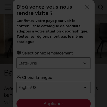
D'où venez-vous nous
rendre visite ?
Confirmez votre pays pour voir le
contenu et le catalogue de produits
adaptés à votre situation géographique.
Toutes les régions n'ont pas le même
catalogue.
Sélectionnez l'emplacement
États-Unis
Banquettes d'attente
Choisir la langue
English US
Avec un design qui privilégie le confort, les
banquettes sont idéales pour équiper les
salles d'attente et les lieux de passage.
Appliquer