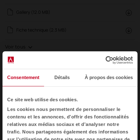
Gallery (12.0 MB)
Fiche technique (2.3 MB)
Voir tous
Bibliothèques 3D
( 2)
Consentement
Détails
À propos des cookies
AutoCAD (4.3 MB)
Ce site web utilise des cookies.
Revit/BIM (34.0 MB)
Les cookies nous permettent de personnaliser le
contenu et les annonces, d'offrir des fonctionnalités
Certificats
( 6)
relatives aux médias sociaux et d'analyser notre
trafic. Nous partageons également des informations
LEVEL®2 (0.7 MB)
sur l'utilisation de notre site avec nos partenaires de