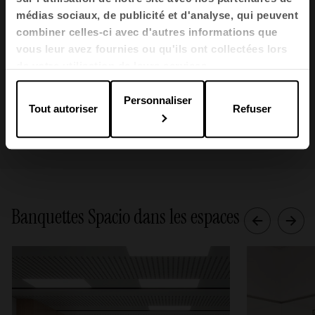
médias sociaux, de publicité et d'analyse, qui peuvent
combiner celles-ci avec d'autres informations que
4 pieds UNE-EN 16139:2013vc2015 (0.3 MB)
vous leur avez fournies ou qu'ils ont collectées lors
de votre utilisation de leurs services.
4 pieds UNE-EN 1729-2:2012+A1:2016 (0.2 MB)
Personnaliser
Tout autoriser
Refuser
Voir tous
Banquettes Spacio dans les espaces