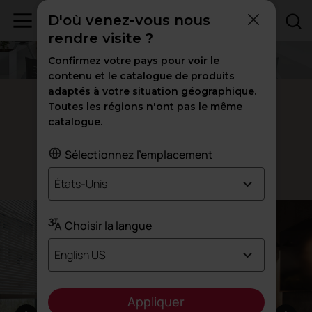
D'où venez-vous nous
rendre visite ?
Confirmez votre pays pour voir le
contenu et le catalogue de produits
adaptés à votre situation géographique.
Banquettes Spacio
Toutes les régions n'ont pas le même
catalogue.
de votre salle d'attente
La star
Sélectionnez l'emplacement
Conçu par Sigfrido Bilbao
États-Unis
Choisir la langue
English US
Appliquer