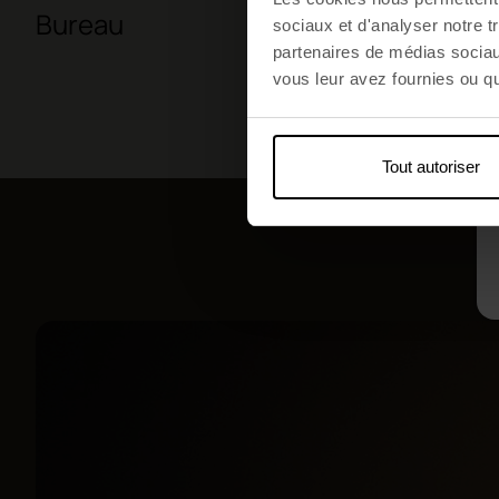
Bureau
L'éducat
sociaux et d'analyser notre t
partenaires de médias sociaux
vous leur avez fournies ou qu'
Tout autoriser