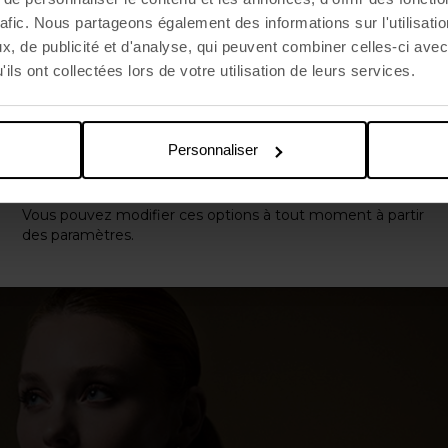
ion
L'hospitalité
rafic. Nous partageons également des informations sur l'utilisati
, de publicité et d'analyse, qui peuvent combiner celles-ci avec
Choisir la langue
ils ont collectées lors de votre utilisation de leurs services.
English US
Personnaliser
Appliquer
Vous pouvez modifier ces options à tout moment à partir
des paramètres.