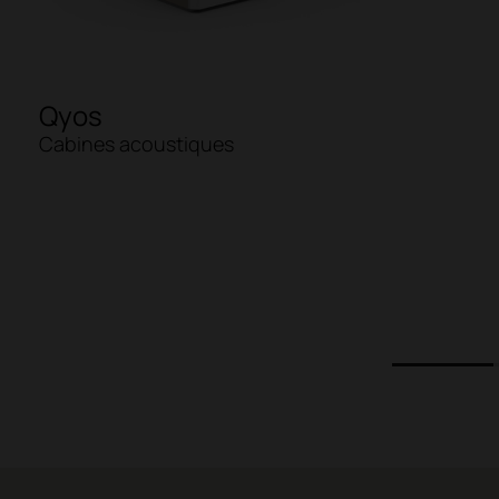
Qyos
Cabines acoustiques
t
1