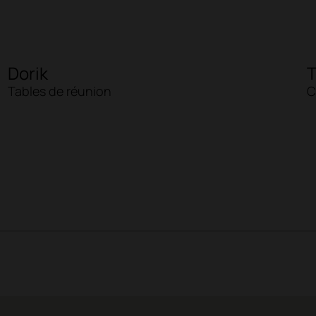
Dorik
Tables de réunion
C
2
3
4
5
6