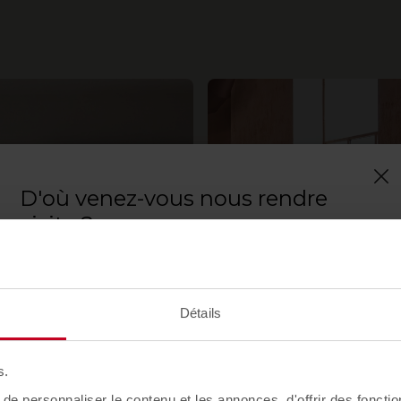
D'où venez-vous nous rendre
visite ?
Confirmez votre pays pour voir le contenu et le
catalogue de produits adaptés à votre situation
géographique. Toutes les régions n'ont pas le
Détails
même catalogue.
Sélectionnez l'emplacement
s.
États-Unis
e personnaliser le contenu et les annonces, d'offrir des fonctio