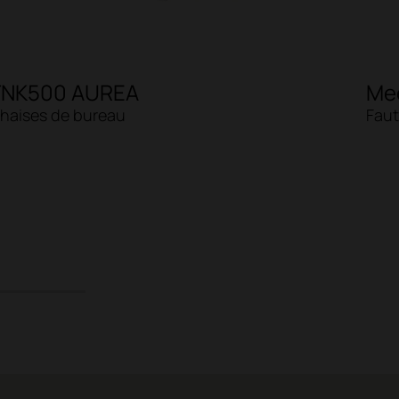
TNK500 AUREA
Me
haises de bureau
Faut
7