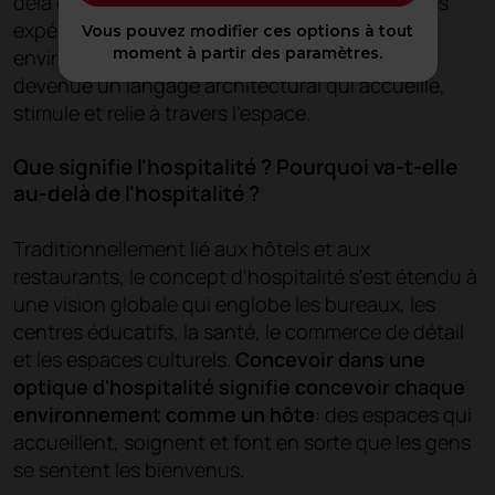
delà du confort physique et cherche à créer des
expériences mémorables dans n'importe quel
Vous pouvez modifier ces options à tout
moment à partir des paramètres.
environnement. Aujourd'hui, l'hospitalité est
devenue un langage architectural qui accueille,
stimule et relie à travers l'espace.
Que signifie l'hospitalité ? Pourquoi va-t-elle
au-delà de l'hospitalité ?
Traditionnellement lié aux hôtels et aux
restaurants, le concept d'hospitalité s'est étendu à
une vision globale qui englobe les bureaux, les
centres éducatifs, la santé, le commerce de détail
et les espaces culturels.
Concevoir dans une
optique d'hospitalité signifie concevoir chaque
environnement comme un hôte
: des espaces qui
accueillent, soignent et font en sorte que les gens
se sentent les bienvenus.