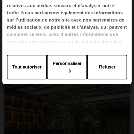
des liens. Le design d'hospitalité dans le commerce
relatives aux médias sociaux et d'analyser notre
de détail propose des atmosphères accueillantes
trafic. Nous partageons également des informations
qui vous invitent à explorer, à vous attarder et à
sur l'utilisation de notre site avec nos partenaires de
vous souvenir.
médias sociaux, de publicité et d'analyse, qui peuvent
combiner celles-ci avec d'autres informations que
Des soins de santé bienveillants
vous leur avez fournies ou qu'ils ont collectées lors
Des hôpitaux et des cliniques conçus avec
de votre utilisation de leurs services.
sensibilité : couleurs calmes, matériaux agréables,
lumière naturelle et organisation conçue pour
Personnaliser
Tout autoriser
Refuser
réduire le stress et améliorer le rétablissement.