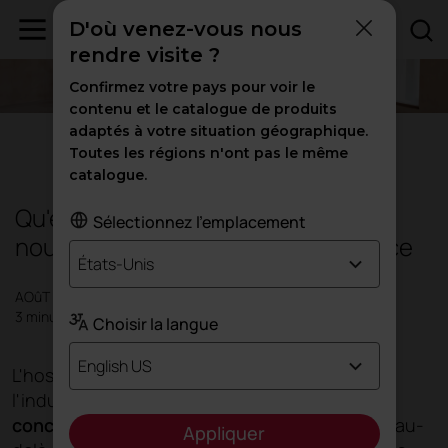
D'où venez-vous nous
rendre visite ?
Confirmez votre pays pour voir le
contenu et le catalogue de produits
adaptés à votre situation géographique.
Hospitality
Toutes les régions n'ont pas le même
catalogue.
Qu'est-ce que l'hospitalité ? La
Sélectionnez l'emplacement
nouvelle architecture de l'expérience
États-Unis
AOûT 2025
3 minutes
Choisir la langue
English US
L'hospitalité n'est pas seulement un terme de
l'industrie hôtelière : c'
est une philosophie de
conception centrée sur l'être humain
. Elle va au-
Appliquer