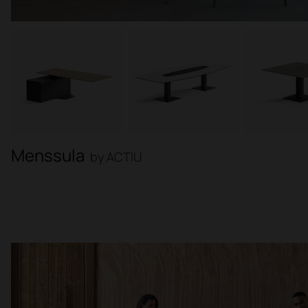
Menssula
by ACTIU