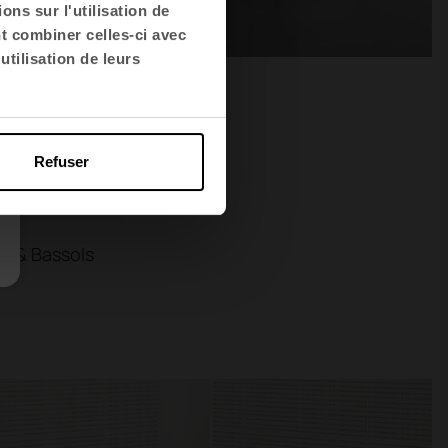
ns sur l'utilisation de
nt combiner celles-ci avec
utilisation de leurs
Refuser
s & Bassols