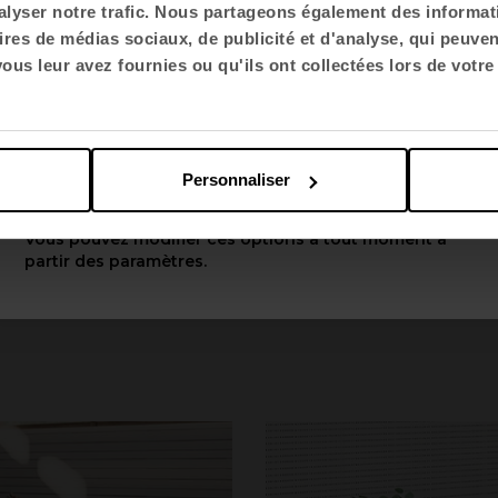
lyser notre trafic. Nous partageons également des informatio
ires de médias sociaux, de publicité et d'analyse, qui peuve
Choisir la langue
us leur avez fournies ou qu'ils ont collectées lors de votre 
English US
Personnaliser
Appliquer
Vous pouvez modifier ces options à tout moment à
partir des paramètres.
Table Longo
by Ramo