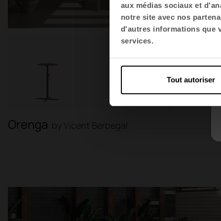
aux médias sociaux et d'ana
notre site avec nos partena
d'autres informations que vo
services.
Tout autoriser
Orenga
by Vicent Berbegal