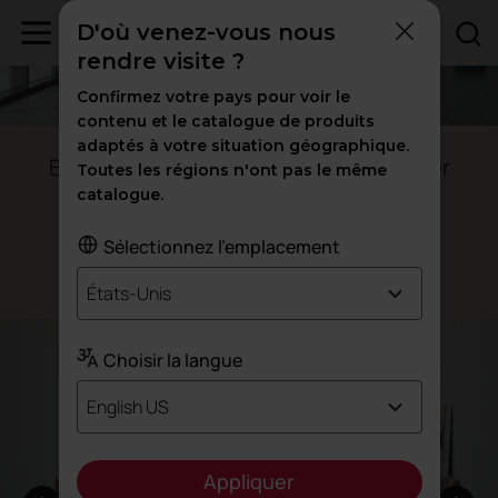
D'où venez-vous nous
rendre visite ?
Confirmez votre pays pour voir le
contenu et le catalogue de produits
adaptés à votre situation géographique.
Bureaux assis-debout electrique Power
Toutes les régions n'ont pas le même
catalogue.
Montrez tout votre
potentiel
Sélectionnez l'emplacement
Conçu par ITEMdesignworks
États-Unis
Choisir la langue
English US
Appliquer