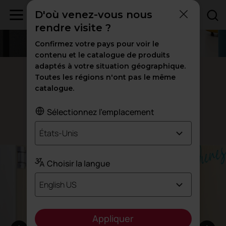
D'où venez-vous nous
rendre visite ?
Confirmez votre pays pour voir le
contenu et le catalogue de produits
adaptés à votre situation géographique.
Tables d'appoint Bend
Toutes les régions n'ont pas le même
catalogue.
,
et
Simplicité
chaleur
fonctionnalité
Sélectionnez l'emplacement
Conçue par Stone Designs
États-Unis
Choisir la langue
English US
Appliquer