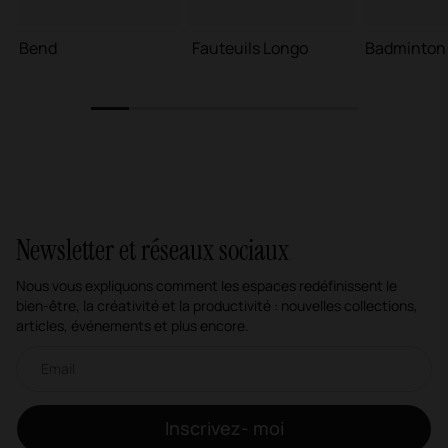
Bend
Fauteuils Longo
Badminton
1
2
3
4
5
6
7
Newsletter et réseaux sociaux
Nous vous expliquons comment les espaces redéfinissent le
bien-être, la créativité et la productivité : nouvelles collections,
articles, événements et plus encore.
Newsletter par e-mail
Inscrivez- moi