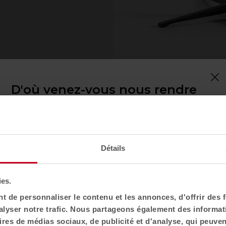
D'où venez-vous nous rendre
visite ?
Confirmez votre pays pour voir le contenu et le
catalogue de produits adaptés à votre situation
géographique. Toutes les régions n'ont pas le
Détails
même catalogue.
Sélectionnez l'emplacement
ies.
 de personnaliser le contenu et les annonces, d'offrir des f
États-Unis
lyser notre trafic. Nous partageons également des informatio
ires de médias sociaux, de publicité et d'analyse, qui peuve