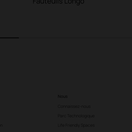
Fauteuils Longo
2
3
Nous
Connaissez-nous
Parc Technologique
on
Life Friendly Spaces