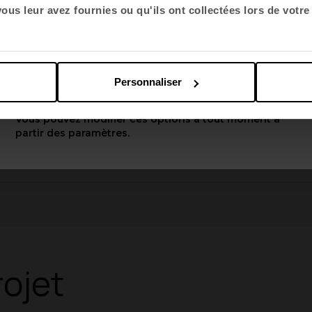
Choisir la langue
us leur avez fournies ou qu'ils ont collectées lors de votre 
English US
Personnaliser
Appliquer
Vous pouvez modifier ces options à tout moment à
partir des paramètres.
ojet