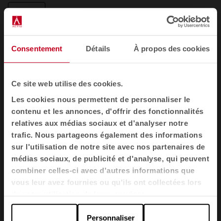
FR
Consentement
Détails
À propos des cookies
Mobilier
Sièges
Ce site web utilise des cookies.
Tables
Les cookies nous permettent de personnaliser le
Fauteuils et canapés
contenu et les annonces, d'offrir des fonctionnalités
Cabines acoustiques
relatives aux médias sociaux et d'analyser notre
Cloisons
trafic. Nous partageons également des informations
sur l'utilisation de notre site avec nos partenaires de
Meubles de rangement pour bureau
médias sociaux, de publicité et d'analyse, qui peuvent
Banques d'accueil
combiner celles-ci avec d'autres informations que
Agile
vous leur avez fournies ou qu'ils ont collectées lors
de votre utilisation de leurs services.
Secteurs
Personnaliser
Bureaux