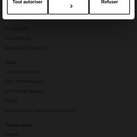
Tout autoriser
Refuser
Santé
L'éducation
L'hospitalité
Cool Working
Matériaux et finitions
Nous
Connaissez-nous
Parc Technologique
Life Friendly Spaces
Emploi
Nous sommes une entreprise B Corp
Tout sur Actiu
Projets