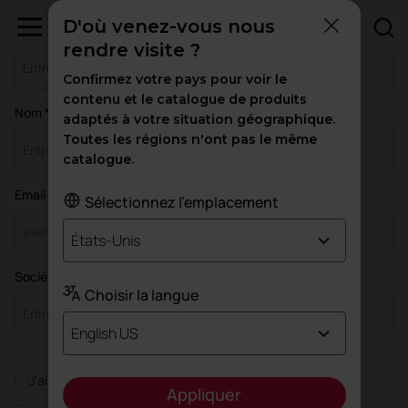
D'où venez-vous nous
Prénom *
rendre visite ?
Confirmez votre pays pour voir le
contenu et le catalogue de produits
Nom *
adaptés à votre situation géographique.
Toutes les régions n'ont pas le même
catalogue.
Email *
Sélectionnez l'emplacement
États-Unis
Société / Organisation *
Choisir la langue
English US
J'ai lu et j'accepte les
Politique de Confidentialité
*
Appliquer