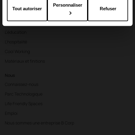
Secteurs
Personnaliser
Tout autoriser
Refuser
Bureaux
Santé
L'éducation
L'hospitalité
Cool Working
Matériaux et finitions
Nous
Connaissez-nous
Parc Technologique
Life Friendly Spaces
Emploi
Nous sommes une entreprise B Corp