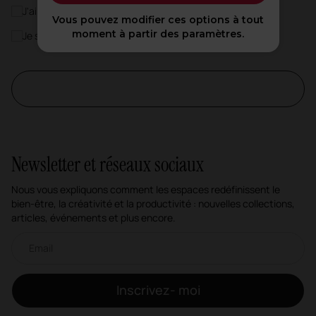
J'ai lu et j'accepte les
Politique de Confidentialité
*
Vous pouvez modifier ces options à tout
moment à partir des paramètres.
Je souhaite m'inscrire à la newsletter Actiu
Newsletter et réseaux sociaux
Nous vous expliquons comment les espaces redéfinissent le
bien-être, la créativité et la productivité : nouvelles collections,
articles, événements et plus encore.
Newsletter par e-mail
Inscrivez- moi