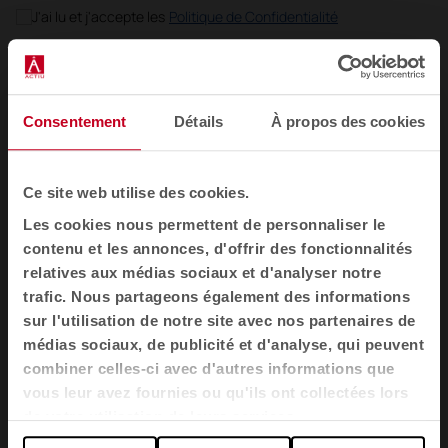
J'ai lu et j'accepte les
Politique de Confidentialité
FR
Consentement
Détails
À propos des cookies
Mobilier
Sièges
Ce site web utilise des cookies.
Tables
Les cookies nous permettent de personnaliser le
contenu et les annonces, d'offrir des fonctionnalités
Fauteuils et canapés
relatives aux médias sociaux et d'analyser notre
Cabines acoustiques
trafic. Nous partageons également des informations
Cloisons
sur l'utilisation de notre site avec nos partenaires de
médias sociaux, de publicité et d'analyse, qui peuvent
Meubles de rangement pour bureau
combiner celles-ci avec d'autres informations que
Banques d'accueil
vous leur avez fournies ou qu'ils ont collectées lors
Agile
de votre utilisation de leurs services.