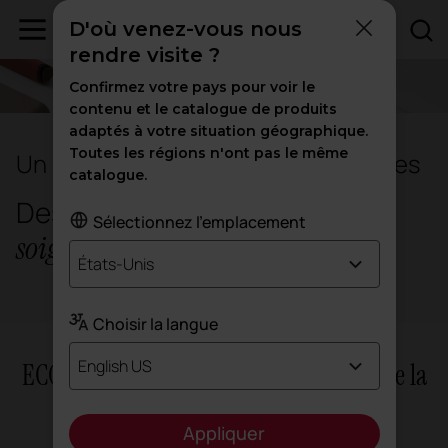
D'où venez-vous nous
rendre visite ?
Confirmez votre pays pour voir le
contenu et le catalogue de produits
adaptés à votre situation géographique.
Toutes les régions n'ont pas le même
Un design qui transforme les espaces
catalogue.
Des matériaux conçus pour
Sélectionnez l'emplacement
soigner
États-Unis
Choisir la langue
English US
ECO : une nouvelle façon de comprendre la
conception
Appliquer