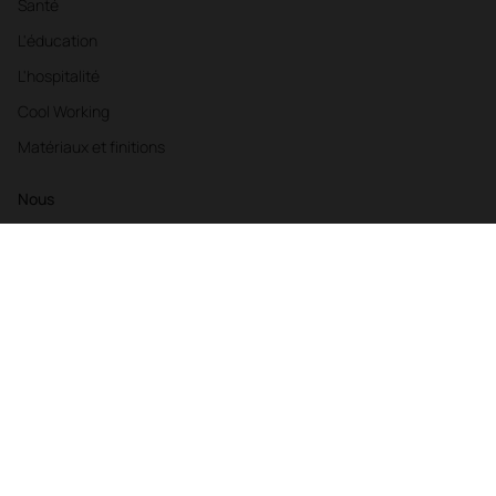
Santé
L'éducation
L'hospitalité
Cool Working
Matériaux et finitions
Nous
Connaissez-nous
Parc Technologique
Life Friendly Spaces
Emploi
Nous sommes une entreprise B Corp
Tout sur Actiu
Projets
Ressources