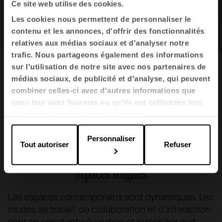
Ce site web utilise des cookies.
Les cookies nous permettent de personnaliser le
contenu et les annonces, d'offrir des fonctionnalités
relatives aux médias sociaux et d'analyser notre
trafic. Nous partageons également des informations
sur l'utilisation de notre site avec nos partenaires de
plus sains
plus sûrs
Des espaces
et
,
médias sociaux, de publicité et d'analyse, qui peuvent
adaptés
aux personnes qui y vivent.
combiner celles-ci avec d'autres informations que
vous leur avez fournies ou qu'ils ont collectées lors
de votre utilisation de leurs services.
Personnaliser
Tout autoriser
Refuser
matériaux honnêtes
Des
pour des
espaces soignés
Les espaces contemporains sont dynamiques. Les
modes de travail, de collaboration et d'interaction
sont en constante évolution et le mobilier doit