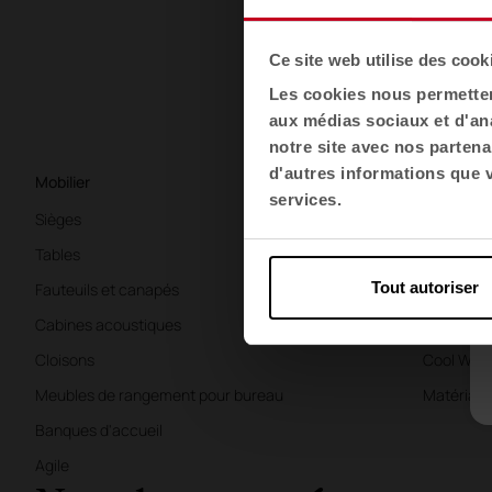
Ce site web utilise des cook
Les cookies nous permettent
aux médias sociaux et d'ana
notre site avec nos partena
d'autres informations que vo
Mobilier
Secteurs
services.
Sièges
Bureaux
Tables
Santé
Tout autoriser
Fauteuils et canapés
L'éducati
Cabines acoustiques
L'hospitali
Cloisons
Cool Work
Meubles de rangement pour bureau
Matériaux 
Banques d'accueil
Agile