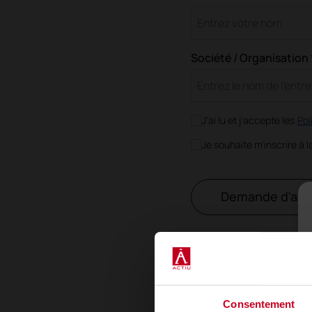
Société / Organisation 
J'ai lu et j'accepte les
Pol
Je souhaite m'inscrire à 
Demande d'acc
Consentement