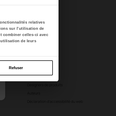
onctionnalités relatives
ns sur l'utilisation de
nt combiner celles-ci avec
utilisation de leurs
Tout sur Actiu
Projets
Ressources
Refuser
L'innovation
Durabilité
Designers de produits
Auteurs
Déclaration d'accessibilité du web