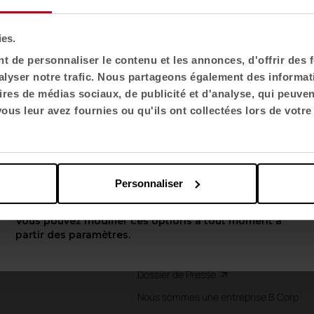
même catalogue.
Sélectionnez l'emplacement
ies.
 de personnaliser le contenu et les annonces, d'offrir des f
États-Unis
lyser notre trafic. Nous partageons également des informatio
ires de médias sociaux, de publicité et d'analyse, qui peuve
Choisir la langue
us leur avez fournies ou qu'ils ont collectées lors de votre 
Nous
English US
Connaissez-nous
Parc Technologique
Personnaliser
on
Life Friendly Spaces
Appliquer
té
Emploi
Vous pouvez modifier ces options à tout moment à
ing
Présentation corporative
partir des paramètres.
et finitions
Image de l'entreprise (Logo)
Dossier de Presse
Nous sommes une entreprise B Corp