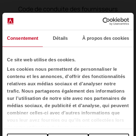
Code de conduite des fournisseurs
Télécharger
Consentement
Détails
À propos des cookies
Ce site web utilise des cookies.
Les cookies nous permettent de personnaliser le
Newsletter et réseaux sociaux
contenu et les annonces, d'offrir des fonctionnalités
Nous vous expliquons comment les espaces redéfinissent le
relatives aux médias sociaux et d'analyser notre
bien-être, la créativité et la productivité : nouvelles collections,
trafic. Nous partageons également des informations
articles, événements et plus encore.
sur l'utilisation de notre site avec nos partenaires de
Newsletter par e-mail
médias sociaux, de publicité et d'analyse, qui peuvent
combiner celles-ci avec d'autres informations que
vous leur avez fournies ou qu'ils ont collectées lors
Inscrivez- moi
de votre utilisation de leurs services.