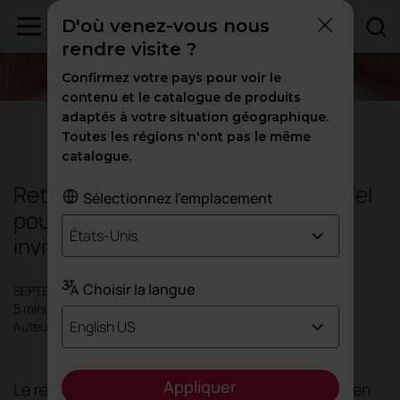
D'où venez-vous nous
rendre visite ?
Confirmez votre pays pour voir le
contenu et le catalogue de produits
adaptés à votre situation géographique.
Bureaux
Toutes les régions n'ont pas le même
catalogue.
Retour au bureau : un guide sensoriel
Sélectionnez l'emplacement
pour concevoir des espaces qui
États-Unis
invitent à revenir
Choisir la langue
SEPTEMBRE 2025
5 minutes
English US
Auteur: Actiu
Appliquer
Le retour au bureau ne doit pas être un retour en