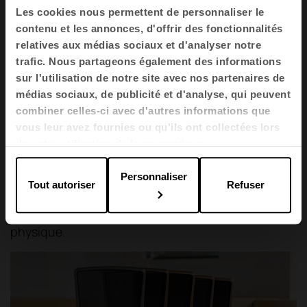
agréables change complètement l'expérience de
Les cookies nous permettent de personnaliser le
travail.
contenu et les annonces, d'offrir des fonctionnalités
relatives aux médias sociaux et d'analyser notre
La neuroarchitecture souligne l'importance de ces
trafic. Nous partageons également des informations
éléments car ils déterminent la posture, le
sur l'utilisation de notre site avec nos partenaires de
mouvement et, par conséquent, la santé à long
médias sociaux, de publicité et d'analyse, qui peuvent
terme. En outre, les
textures jouent un rôle
combiner celles-ci avec d'autres informations que
émotionnel
: les matériaux chauds tels que le bois,
vous leur avez fournies ou qu'ils ont collectées lors
de votre utilisation de leurs services.
les tissus naturels ou les finitions douces sont
synonymes de proximité et de bien-être. Si, en
Personnaliser
plus, ces matériaux sont recyclés ou certifiés,
Tout autoriser
Refuser
l'avantage est multiplié en ajoutant la durabilité et
la responsabilité environnementale à l'expérience
physique.