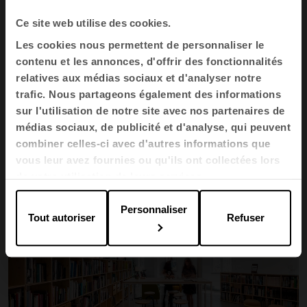
ressources humaines également. Prendre soin des
Ce site web utilise des cookies.
personnes, des relations dans l'équipe et d'une
Les cookies nous permettent de personnaliser le
ambiance détendue et enrichissante au travail est
contenu et les annonces, d'offrir des fonctionnalités
devenu une priorité pour de nombreuses
relatives aux médias sociaux et d'analyser notre
entreprise, qui prennent conscience du retour que
trafic. Nous partageons également des informations
cet aspect génère en termes de créativité et de
sur l'utilisation de notre site avec nos partenaires de
succès.
médias sociaux, de publicité et d'analyse, qui peuvent
combiner celles-ci avec d'autres informations que
vous leur avez fournies ou qu'ils ont collectées lors
de votre utilisation de leurs services.
Personnaliser
Tout autoriser
Refuser