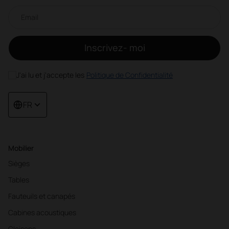
Newsletter par e-mail
Inscrivez- moi
J'ai lu et j'accepte les
Politique de Confidentialité
FR
Mobilier
Sièges
Tables
Fauteuils et canapés
Cabines acoustiques
Cloisons