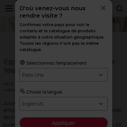
D'où venez-vous nous
rendre visite ?
Confirmez votre pays pour voir le
contenu et le catalogue de produits
adaptés à votre situation géographique.
Bureaux
|
Inspiration
Toutes les régions n'ont pas le même
catalogue.
Espaces de socialisation pour libérer
Sélectionnez l'emplacement
l'esprit
États-Unis
PEUT 2019
4 minutes
Choisir la langue
Jusqu'à une date récente, rares étaient les
English US
entreprises qui prévoyaient de dédier une poignée
de mètres de bureau à un espace où les gens
Appliquer
puissent parler ou se reposer. À l'heure actuelle, ce