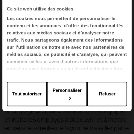
Ce site web utilise des cookies.
Les cookies nous permettent de personnaliser le
contenu et les annonces, d'offrir des fonctionnalités
relatives aux médias sociaux et d'analyser notre
trafic. Nous partageons également des informations
sur l'utilisation de notre site avec nos partenaires de
médias sociaux, de publicité et d'analyse, qui peuvent
combiner celles-ci avec d'autres informations que
vous leur avez fournies ou qu'ils ont collectées lors
de votre utilisation de leurs services.
Travail basé sur l'activité
Personnaliser
Il s'agit d'une évolution du travail agile, mais
Tout autoriser
Refuser
qui se concentre sur l'activité réalisée. Il
encourage la collaboration entre les équipes
et incite les employés à découvrir et à mettre
en œuvre la meilleure façon de travailler par le