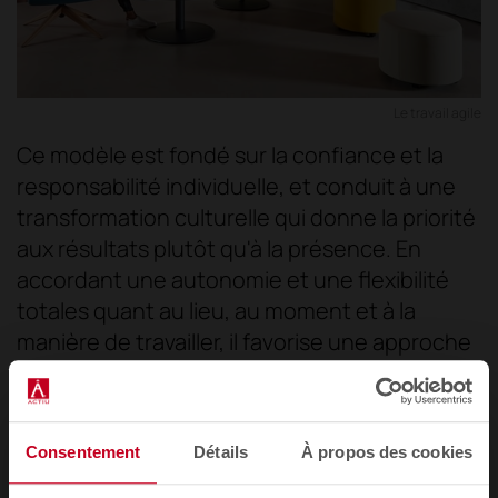
Le travail agile
Ce modèle est fondé sur la confiance et la
responsabilité individuelle, et conduit à une
transformation culturelle qui donne la priorité
aux résultats plutôt qu'à la présence. En
accordant une autonomie et une flexibilité
totales quant au lieu, au moment et à la
manière de travailler, il favorise une approche
transversale entièrement centrée sur le
client et l'utilisateur.
Consentement
Détails
À propos des cookies