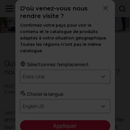
D'où venez-vous nous
rendre visite ?
Confirmez votre pays pour voir le
contenu et le catalogue de produits
adaptés à votre situation géographique.
Conception
|
Bureaux
|
Inspiration
Toutes les régions n'ont pas le même
catalogue.
Qu'est-ce que le Smart Working, la
Sélectionnez l'emplacement
nouvelle méthode de travail flexible ?
États-Unis
PEUT 2024
5 minutes
Choisir la langue
English US
Les nouveaux défis mondiaux obligent les
entreprises à se transformer. Elles doivent modifier
Appliquer
leur structure, leurs processus, leurs équipes et