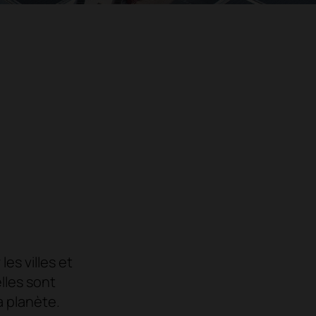
es villes et
elles sont
a planète.