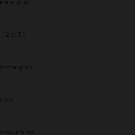
ace et plus
, 2 et 3 à
ntretien pour
enter
e réduire les