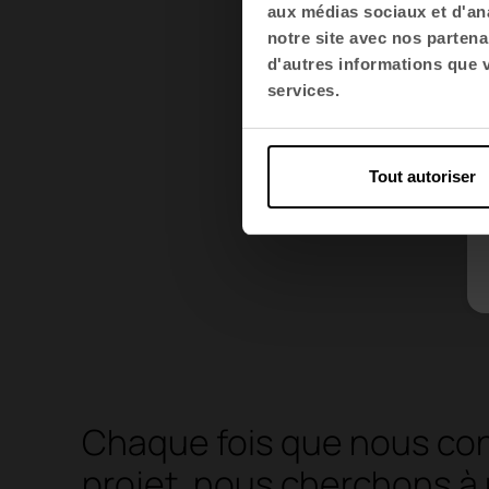
intégrons le
aux médias sociaux et d'ana
industrielle 
notre site avec nos partena
prolonger la 
d'autres informations que vo
services.
matériaux en
Tout autoriser
Chaque fois que nous co
projet, nous cherchons à