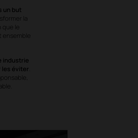
s un but
nsformer la
 que le
nt ensemble
e industrie
 les éviter
.
sponsable,
able.