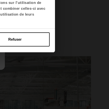
ption
ns sur l'utilisation de
nt,
nt combiner celles-ci avec
n des
utilisation de leurs
Refuser