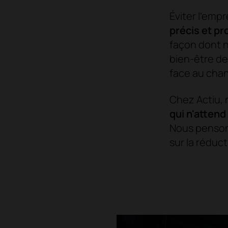
Éviter l'empr
précis et p
façon dont n
bien-être de
face au cha
Chez Actiu, 
qui n'attend
Nous penson
sur la réduc