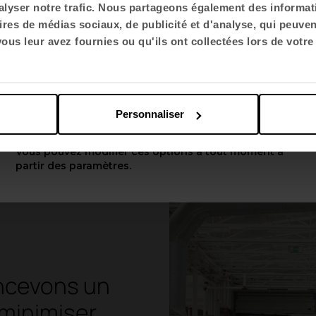
s principes de l'économie circulaire dans la conce
lyser notre trafic. Nous partageons également des informatio
: privilégier la réparation plutôt que le remplaceme
ires de médias sociaux, de publicité et d'analyse, qui peuve
Choisir la langue
durée de vie des produits et faciliter la séparatio
us leur avez fournies ou qu'ils ont collectées lors de votre 
 vue de leur recyclage.
English US
Personnaliser
Appliquer
Vous pouvez modifier ces options à tout moment à
partir des paramètres.
ncevons un
 minimiser