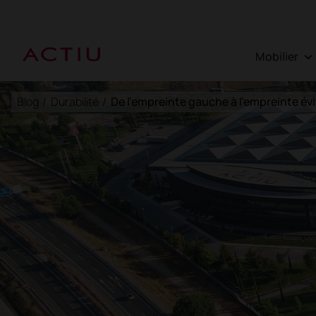
Mobilier
Blog
/
Durabilité
/
De l'empreinte gauche à l'empreinte év