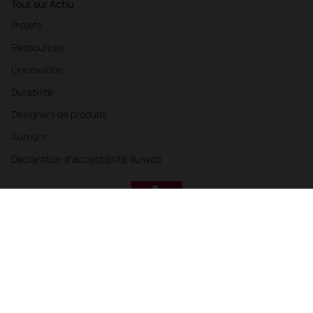
Tout sur Actiu
Projets
Ressources
L'innovation
Durabilité
Designers de produits
Auteurs
Déclaration d'accessibilité du web
Politique de Confidentialité
Cookies
Politiques de l'entreprise