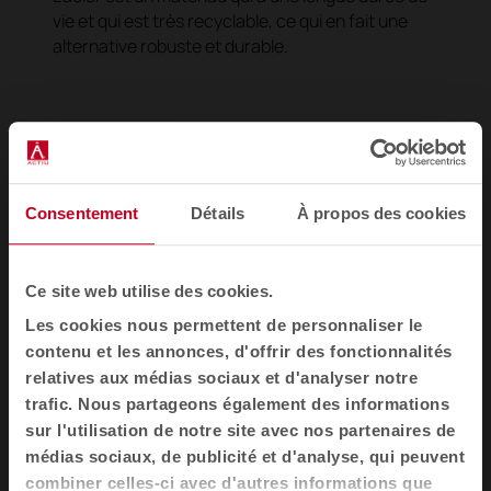
vie et qui est très recyclable, ce qui en fait une
alternative robuste et durable.
Consentement
Détails
À propos des cookies
Ce site web utilise des cookies.
Les cookies nous permettent de personnaliser le
contenu et les annonces, d'offrir des fonctionnalités
relatives aux médias sociaux et d'analyser notre
trafic. Nous partageons également des informations
sur l'utilisation de notre site avec nos partenaires de
Plastiques recyclés : une
médias sociaux, de publicité et d'analyse, qui peuvent
seconde vie pour les déchets
combiner celles-ci avec d'autres informations que