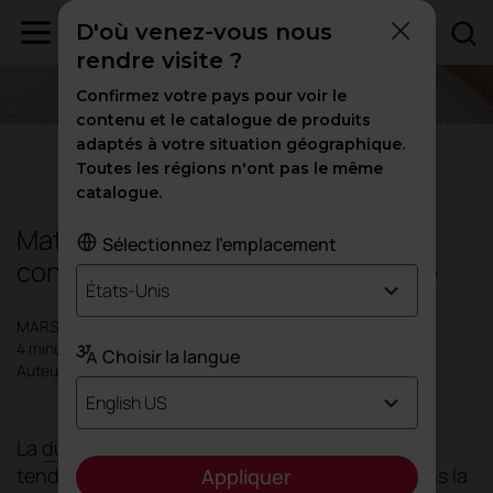
D'où venez-vous nous
rendre visite ?
Confirmez votre pays pour voir le
contenu et le catalogue de produits
adaptés à votre situation géographique.
Durabilité
Toutes les régions n'ont pas le même
catalogue.
Matériaux durables : la clé d'une
Sélectionnez l'emplacement
conception responsable et efficace
États-Unis
MARS 2025
4 minutes
Choisir la langue
Auteur: Actiu
English US
La
durabilité
est passée d'une option ou d'une
tendance à une nécessité non négociable dans la
Appliquer