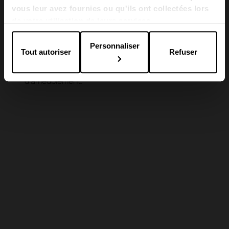
vous leur avez fournies ou qu'ils ont collectées lors
de votre utilisation de leurs services.
Le polypropylène et les autres plastiques recyclés
évitent l'accumulation de déchets et réduisent la
dépendance à l'égard du pétrole. Ce sont des
Personnaliser
Tout autoriser
Refuser
matériaux polyvalents qui peuvent être réutilisés
dans de nombreuses applications
d'ameublement.