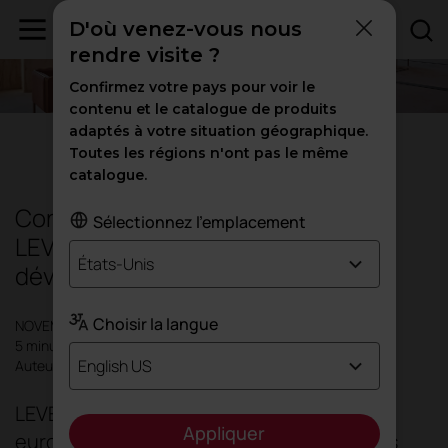
D'où venez-vous nous
rendre visite ?
Confirmez votre pays pour voir le
contenu et le catalogue de produits
adaptés à votre situation géographique.
Durabilité
Toutes les régions n'ont pas le même
catalogue.
Concevoir, produire et soigner :
Sélectionnez l'emplacement
LEVEL® 2 est le moteur de notre
États-Unis
développement durable
Choisir la langue
NOVEMBRE 2025
5 minutes
English US
Auteur: Actiu
LEVEL® 2 est la plus haute certification
Appliquer
européenne qui garantit que nos produits