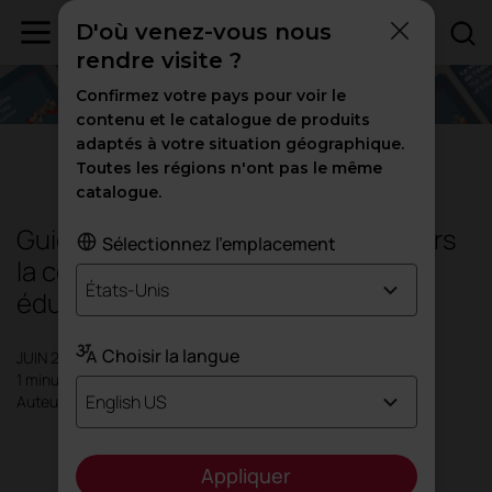
D'où venez-vous nous
rendre visite ?
Confirmez votre pays pour voir le
contenu et le catalogue de produits
adaptés à votre situation géographique.
Éducation
Toutes les régions n'ont pas le même
catalogue.
Guide: Le voyage de l'Éducation, vers
Sélectionnez l'emplacement
la conception d'une nouvelle
États-Unis
éducation
Choisir la langue
JUIN 2021
1 minute
English US
Auteur: Actiu
Le voyage de l'Éducation nous fait
Appliquer
parcourir le chemin suivant: