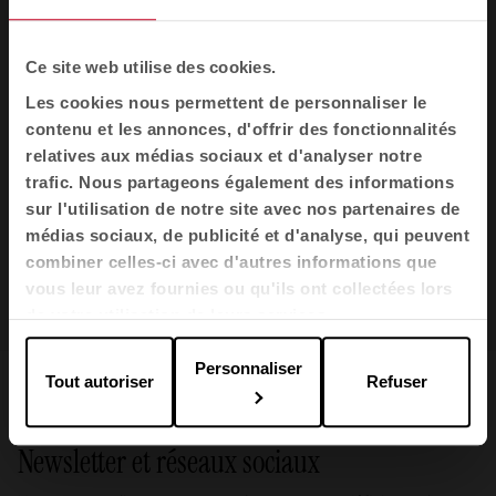
Quel est votre e-mail?*
Ce site web utilise des cookies.
Les cookies nous permettent de personnaliser le
contenu et les annonces, d'offrir des fonctionnalités
relatives aux médias sociaux et d'analyser notre
TÉLÉCHARGEZ
trafic. Nous partageons également des informations
sur l'utilisation de notre site avec nos partenaires de
médias sociaux, de publicité et d'analyse, qui peuvent
Je souhaite m'inscrire à la newsletter Actiu
combiner celles-ci avec d'autres informations que
J'ai lu et j'accepte les
Politique de Confidentialité
vous leur avez fournies ou qu'ils ont collectées lors
de votre utilisation de leurs services.
Personnaliser
Tout autoriser
Refuser
Newsletter et réseaux sociaux