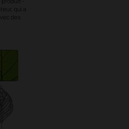
 produit -
teur, qui a
avec des