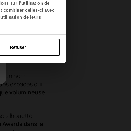
ns sur l'utilisation de
nt combiner celles-ci avec
utilisation de leurs
Refuser
me son nom
n des espaces qui
ique volumineuse
e silhouette
n Awards
dans la