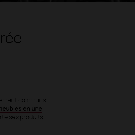
irée
gagement communs.
 meubles en une
rte ses produits