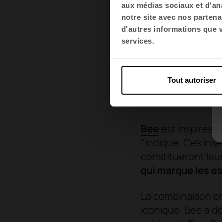
aux médias sociaux et d'ana
notre site avec nos partena
d'autres informations que vo
services.
Tout autoriser
Bee
est inspirée 
l'indique. Ces ins
constitueront leur
qui marque les es
La combinaison en
iconique. Bee a d