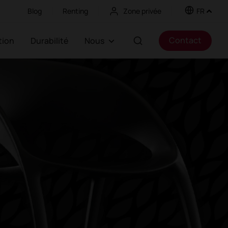
Blog
Renting
Zone privée
FR
Contact
ation
Durabilité
Nous