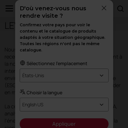
D'où venez-vous nous
rendre visite ?
LEVEL®
Confirmez votre pays pour voir le
contenu et le catalogue de produits
adaptés à votre situation géographique.
Toutes les régions n'ont pas le même
Nous sommes le premier fabricant espagnol à
catalogue.
recevoir la certification LEVEL® 2, conformément à
la norme FEMB 2023. Cette reconnaissance
Sélectionnez l'emplacement
internationale évalue les aspects
États-Unis
environnementaux, sociaux et de gouvernance
(ESG), positionnant l'entreprise comme un leader
en matière de durabilité.
Choisir la langue
English US
La certification LEVEL®, auditée par CERTINALIA,
analyse quatre domaines clés : les matériaux,
l'énergie, la gestion des produits chimiques et la
Appliquer
responsabilité sociale.