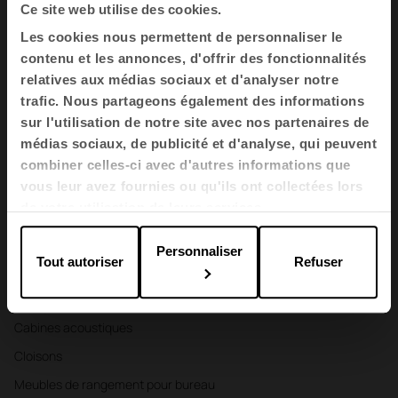
Ce site web utilise des cookies.
Les cookies nous permettent de personnaliser le
Inscrivez- moi
contenu et les annonces, d'offrir des fonctionnalités
relatives aux médias sociaux et d'analyser notre
J'ai lu et j'accepte les
Politique de Confidentialité
trafic. Nous partageons également des informations
sur l'utilisation de notre site avec nos partenaires de
FR
médias sociaux, de publicité et d'analyse, qui peuvent
combiner celles-ci avec d'autres informations que
vous leur avez fournies ou qu'ils ont collectées lors
de votre utilisation de leurs services.
Mobilier
Sièges
Personnaliser
Tout autoriser
Refuser
Tables
Fauteuils et canapés
Cabines acoustiques
Cloisons
Meubles de rangement pour bureau