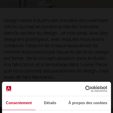
Design meets Industry est une série documentaire
d'Actiu qui met en lumière le rôle de l'industrie
dans le secteur du design... et vice versa. Avec des
designers prestigieux, avec lesquels nous avons
collaboré, l'objectif de chaque épisode est de
montrer le processus par lequel le cercle du design
est fermé : de la conceptualisation dans le studio,
à la fabrication et à l'emballage dans l'usine. Parce
que nous sommes des passionnés de design, mais
aussi de fiers fabricants...
Voir Meetia
Consentement
Détails
À propos des cookies