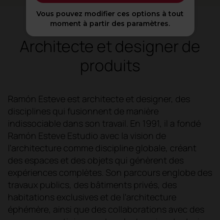
Vous pouvez modifier ces options à tout
moment à partir des paramètres.
Architecte et designer de
produits
Ramón Esteve est architecte et designer, des
disciplines qui fusionnent de manière
indissociable dans son travail. En 1991, il a fondé
Ramón Esteve Estudio avec la vision de
l'architecture comme discipline globale, créant
des espaces et des objets qui génèrent des
expériences complètes. Son parcours englobe des
travaux publics, des bâtiments privés, des
habitations exclusives et de l'architecture
éphémère, ainsi que des collaborations avec des