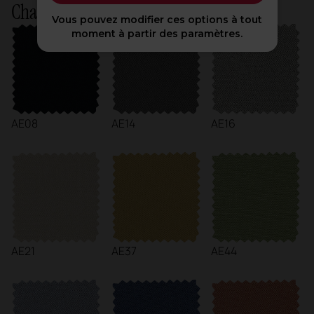
Charte ACTIU
Vous pouvez modifier ces options à tout
moment à partir des paramètres.
AE08
AE14
AE16
AE21
AE37
AE44