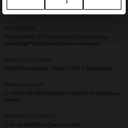
Secteurs
Bureau des contrats
Environnement
Certifié OEKO-TEX® Standard 100 Certifié Indoor
Advantage™ Gold Colorants non métalliques
Résistance à l'abrasion
100 000 frottements - EN ISO 12947-2 (Martindale)
Solidité à la lumière
5 - EN ISO 105-B02 Méthode 2 (échelle 1-8 ; 8 meilleure
valeur)
Résistance au frottement
4 / 4 - EN ISO 105-X12 (sec / humide)