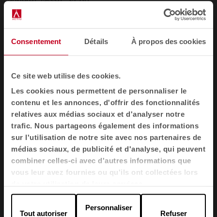
adhéré Classe C, s1, d0
Veuillez spécifier si nécessaire lors de la commande :
BS 5852 Ignition Source 5 avec EnviroFlam5.
Consentement
Détails
À propos des cookies
BS 7176 Risque moyen avec EnviroFlam5.
Réglementation de 1988 sur le mobilier et
l'ameublement (sécurité incendie)
Ce site web utilise des cookies.
Regulations 1988 (UK domestic cigarette and match)
Les cookies nous permettent de personnaliser le
avec EnviroFlam5
contenu et les annonces, d'offrir des fonctionnalités
Remarque : les performances en matière
relatives aux médias sociaux et d'analyser notre
d'inflammabilité dépendent des composants utilisés.
trafic. Nous partageons également des informations
sur l'utilisation de notre site avec nos partenaires de
Nos certificats indiquent quels substrats ont été
médias sociaux, de publicité et d'analyse, qui peuvent
utilisés lors de nos essais. Pour les essais sur matériaux
composites, nos clients doivent s'assurer que leurs
combiner celles-ci avec d'autres informations que
meubles sont conformes aux réglementations en
vous leur avez fournies ou qu'ils ont collectées lors
vigueur.
de votre utilisation de leurs services.
Personnaliser
Tout autoriser
Refuser