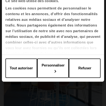
Ce site web utilise des cookies.
L'éducation
Les cookies nous permettent de personnaliser le
SAOMAR
contenu et les annonces, d'offrir des fonctionnalités
relatives aux médias sociaux et d'analyser notre
trafic. Nous partageons également des informations
sur l'utilisation de notre site avec nos partenaires de
médias sociaux, de publicité et d'analyse, qui peuvent
combiner celles-ci avec d'autres informations que
vous leur avez fournies ou qu'ils ont collectées lors
de votre utilisation de leurs services.
Personnaliser
Tout autoriser
Refuser