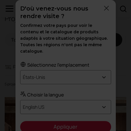
D'où venez-vous nous
rendre visite ?
Projets d'accueil
Filtres
Confirmez votre pays pour voir le
contenu et le catalogue de produits
adaptés à votre situation géographique.
Tous
Espaces de travail
Hospitality
Espaces de travail
Toutes les régions n'ont pas le même
catalogue.
Hospitality
Sélectionnez l'emplacement
Filtres
L'éducation
États-Unis
5 projets
Santé
Choisir la langue
English US
Trafic élevé
Appliquer