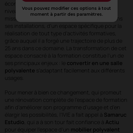
économique ainsi qu’à son rayonnement aux
Vous pouvez modifier ces options à tout
niveaux national et international. L’une de ses
moment à partir des paramètres.
missions est la
formation
; il dispose donc, dans
ses installations, d’un espace spécifique pour la
réalisation de tout type d’activités formatives,
grâce auquel il a forgé une trajectoire de plus de
25 ans dans ce domaine. La transformation de cet
espace consacré à la formation constitue l’un de
ses principaux enjeux : le
convertir en une salle
polyvalente
s’adaptant facilement aux différents
usages.
Pour mener à bien ce changement, qui promeut
une rénovation complète de l’espace de formation
afin d’améliorer son programme d’usage et d’en
élargir les possibilités, l’IVIE a fait appel à
Samaruc
Estudio
, qui a à son tour fait confiance à
Actiu
pour équiper l’espace d’un
mobilier polyvalent