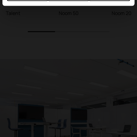
Talent
Noom 50
Noom 20
1
2
3