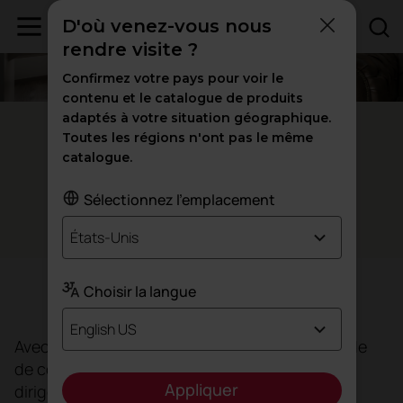
D'où venez-vous nous
rendre visite ?
Confirmez votre pays pour voir le
contenu et le catalogue de produits
adaptés à votre situation géographique.
Nuevo León - Mexique
Toutes les régions n'ont pas le même
catalogue.
Un
à AER
nouvel espace de travail
Sélectionnez l'emplacement
Bureaux
États-Unis
Choisir la langue
Objectif
English US
Avec le retour à la « normalité », après la période
de confinement imposée par la Covid-19, les
Appliquer
dirigeants d'AER ont bien compris la nécessité