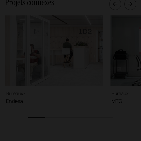
Projets connexes
Bureaux ·
Bureaux ·
Endesa
MTG
1
2
3
4
5