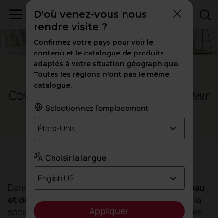
D'où venez-vous nous
rendre visite ?
Confirmez votre pays pour voir le
contenu et le catalogue de produits
adaptés à votre situation géographique.
Barcelone - Espagne
Toutes les régions n'ont pas le même
catalogue.
Coworking Illacuna,
l'expérience utilisateur
Sélectionnez l'emplacement
Espaces de travail
États-Unis
Choisir la langue
Objectif
English US
Dans le but d’
élever le bureau à un autre niveau
et de rapprocher sa philosophie des clients
, la
Appliquer
société immobilière spécialisée dans les espaces