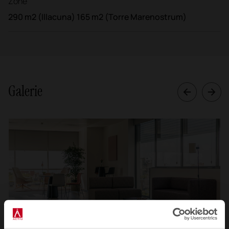
Zone
290 m2 (Illacuna) 165 m2 (Torre Marenostrum)
Galerie