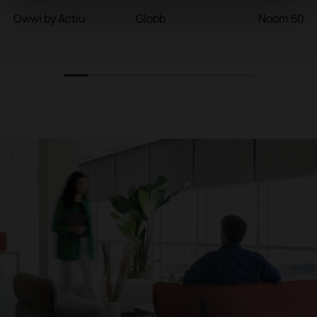
Owwi by Actiu
Globb
Noom 50
1
2
3
4
5
6
7
8