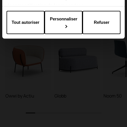
de votre utilisation de leurs services.
Personnaliser
Tout autoriser
Refuser
Owwi by Actiu
Globb
Noom 50
1
2
3
4
5
6
7
8