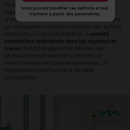
l’entreprise immobilière spécialisée dans les
Vous pouvez modifier ces options à tout
espaces de travail,
Colonial
, a ouvert deux
moment à partir des paramètres.
showrooms à Barcelone. L’un d’eux se situe dans
un emplacement exceptionnel de la ville : la Torre
Marenostrum. Par cette initiative, la
société
immobilière spécialisée dans les espaces de
travail
cherche à rapprocher sa vision des
professionnels et des clients à travers un
environnement sensoriel et expérientiel, où
l’expérience utilisateur est la véritable
protagoniste.