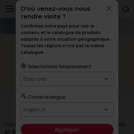
D'où venez-vous nous
rendre visite ?
Confirmez votre pays pour voir le
contenu et le catalogue de produits
adaptés à votre situation géographique.
Barcelone - Espagne
Toutes les régions n'ont pas le même
catalogue.
Coworking Torre Marenostrum,
l'essence d'un
bureau vivant
Sélectionnez l'emplacement
États-Unis
Espaces de travail
Choisir la langue
Objectif
English US
Dans le but d’
élever le bureau à un autre niveau
Appliquer
et de rapprocher sa philosophie des clients
,