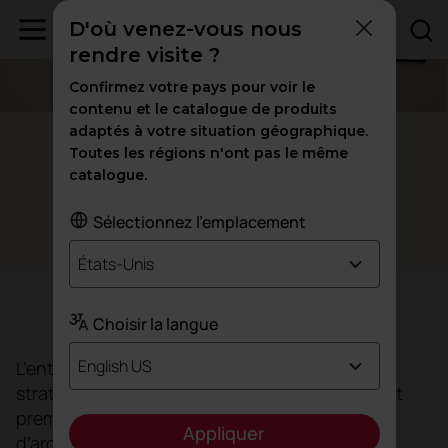
D'où venez-vous nous
rendre visite ?
Confirmez votre pays pour voir le
contenu et le catalogue de produits
adaptés à votre situation géographique.
Madrid
Toutes les régions n'ont pas le même
catalogue.
L'élégance et la sérénité de
Luxurycomm
Sélectionnez l'emplacement
États-Unis
Objectif
Choisir la langue
English US
L’entreprise spécialisée dans la création de
stratégies digitales pour les marques de luxe et
premium, Luxurycomm, a confié au studio
Appliquer
d’architecture intérieure Ele Room 62 la