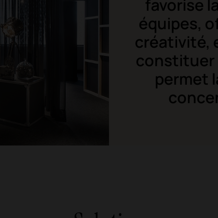
favorise 
équipes, o
créativité, 
constituer
permet l
concent