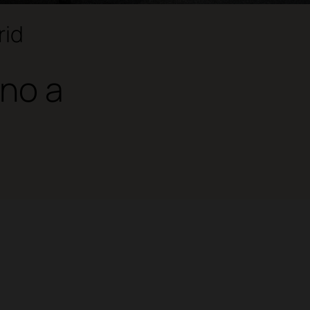
rid
ano a