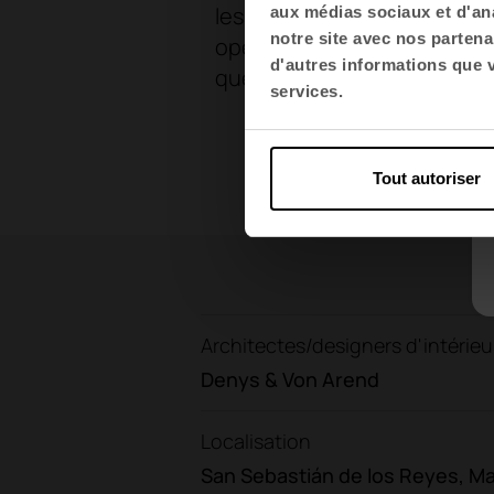
les chaises Urban Plus 30 ou
aux médias sociaux et d'ana
notre site avec nos partena
opérationnels et les salles d
d'autres informations que vo
que dans la zone de directio
services.
Tout autoriser
Architectes/designers d'intérieu
Denys & Von Arend
Localisation
San Sebastián de los Reyes, Ma