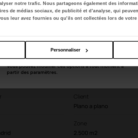
 la table Trama, équipent la zone de travail polyva
lyser notre trafic. Nous partageons également des informatio
ires de médias sociaux, de publicité et d'analyse, qui peuve
e réunion, les chaises Stay et les tables Vital Plu
Choisir la langue
us leur avez fournies ou qu'ils ont collectées lors de votre 
n, la Vital Plus Spine apporte une touche distincti
English US
Personnaliser
Appliquer
Vous pouvez modifier ces options à tout moment à
partir des paramètres.
r
Client
Plano a plano
Zone
drid
2.500 m2