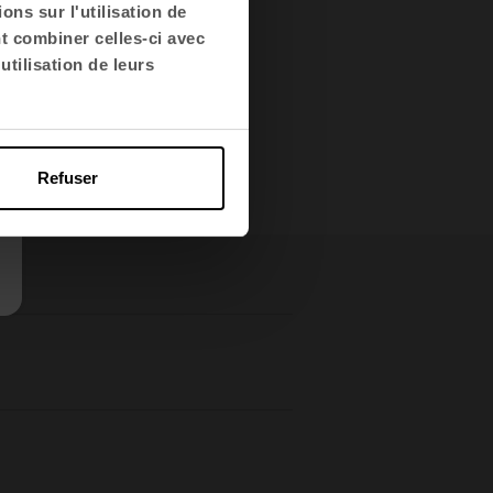
lente. Pour les postes
ns sur l'utilisation de
nt combiner celles-ci avec
s ont été retenues, tandis
utilisation de leurs
ve.
Refuser