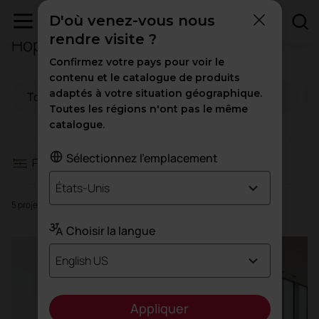
D'où venez-vous nous
rendre visite ?
Hôpitaux
Filtres
Confirmez votre pays pour voir le
contenu et le catalogue de produits
adaptés à votre situation géographique.
Tous
Espaces de travail
Hospitality
Espaces de travail
Toutes les régions n'ont pas le même
catalogue.
Hospitality
Sélectionnez l'emplacement
Filtres
L'éducation
États-Unis
5 projets
Santé
Choisir la langue
English US
Trafic élevé
Appliquer