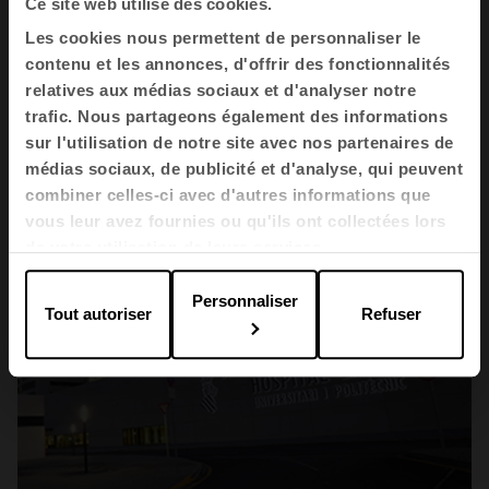
Ce site web utilise des cookies.
Santé
Les cookies nous permettent de personnaliser le
Hospital Álvaro Cunqueiro de Vigo
contenu et les annonces, d'offrir des fonctionnalités
relatives aux médias sociaux et d'analyser notre
trafic. Nous partageons également des informations
sur l'utilisation de notre site avec nos partenaires de
médias sociaux, de publicité et d'analyse, qui peuvent
combiner celles-ci avec d'autres informations que
vous leur avez fournies ou qu'ils ont collectées lors
de votre utilisation de leurs services.
Personnaliser
Tout autoriser
Refuser