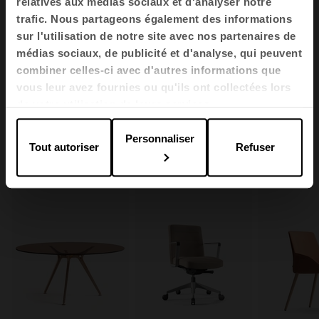
relatives aux médias sociaux et d'analyser notre
trafic. Nous partageons également des informations
sur l'utilisation de notre site avec nos partenaires de
1
2
3
4
médias sociaux, de publicité et d'analyse, qui peuvent
Voir toutes les images
combiner celles-ci avec d'autres informations que
vous leur avez fournies ou qu'ils ont collectées lors
de votre utilisation de leurs services.
Personnaliser
Produits liés
Tout autoriser
Refuser