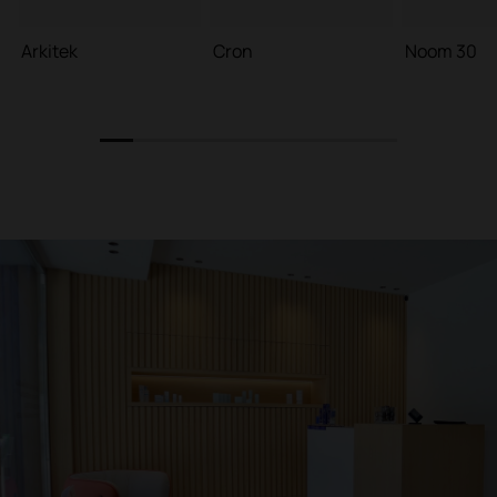
Arkitek
Cron
Noom 30
1
2
3
4
5
6
7
8
9