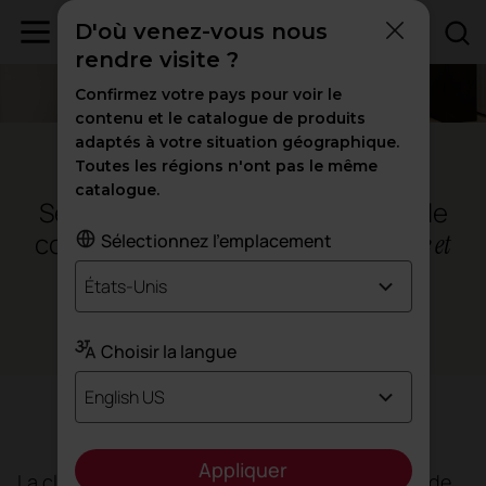
D'où venez-vous nous
rendre visite ?
Confirmez votre pays pour voir le
contenu et le catalogue de produits
adaptés à votre situation géographique.
Palma de Mallorca - Espagne
Toutes les régions n'ont pas le même
catalogue.
Sea Clinic, où l'excellence médicale
coexiste avec une
approche humaine et
Sélectionnez l'emplacement
personnalisée
États-Unis
Santé
Choisir la langue
English US
Objectif
Appliquer
La clinique avait besoin d'un espace qui réponde