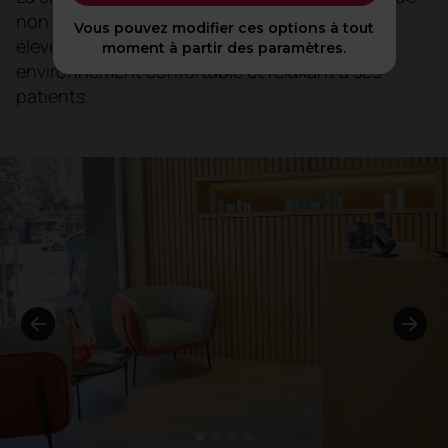
non seulement aux normes médicales les plus
Vous pouvez modifier ces options à tout
élevées, mais qui offre également un
moment à partir des paramètres.
environnement confortable et relaxant à ses
patients.
1
2
3
4