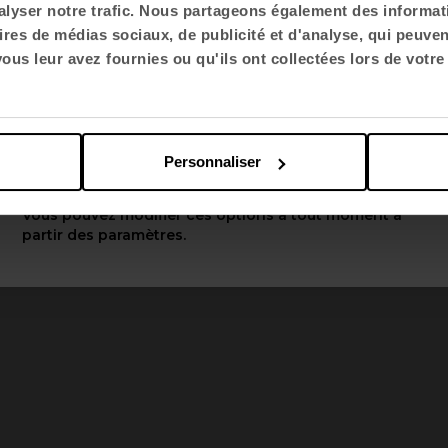
lyser notre trafic. Nous partageons également des informatio
ires de médias sociaux, de publicité et d'analyse, qui peuve
Choisir la langue
us leur avez fournies ou qu'ils ont collectées lors de votre 
English US
Personnaliser
Appliquer
Vous pouvez modifier ces options à tout moment à
partir des paramètres.