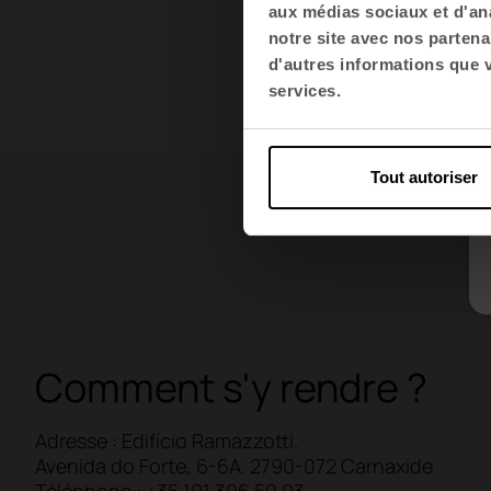
aux médias sociaux et d'ana
notre site avec nos partena
d'autres informations que vo
services.
Tout autoriser
Comment s'y rendre ?
Adresse : Edifício Ramazzotti.
Avenida do Forte, 6-6A. 2790-072 Carnaxide