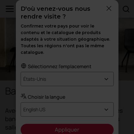
D'où venez-vous nous
rendre visite ?
Confirmez votre pays pour voir le
contenu et le catalogue de produits
adaptés à votre situation géographique.
Toutes les régions n'ont pas le même
catalogue.
Sélectionnez l'emplacement
États-Unis
Banquettes d'attente
Choisir la langue
English US
Avec un design qui privilégie le confort, les
banquettes sont idéales pour équiper les
salles d'attente et les lieux de passage.
Appliquer