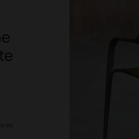
ne
te
a
ns les