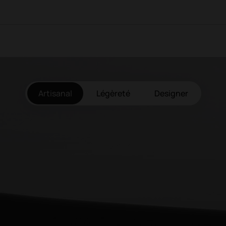
Artisanal
Légèreté
Designer