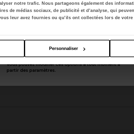
lyser notre trafic. Nous partageons également des informatio
ires de médias sociaux, de publicité et d'analyse, qui peuve
Choisir la langue
us leur avez fournies ou qu'ils ont collectées lors de votre 
English US
Personnaliser
Appliquer
Vous pouvez modifier ces options à tout moment à
partir des paramètres.
3
4
5
6
7
8
9
10