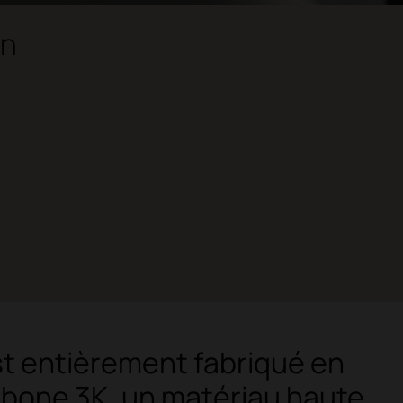
on
t entièrement fabriqué en
rbone 3K, un matériau haute