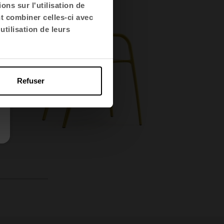
ns sur l'utilisation de
nt combiner celles-ci avec
utilisation de leurs
Refuser
11
12