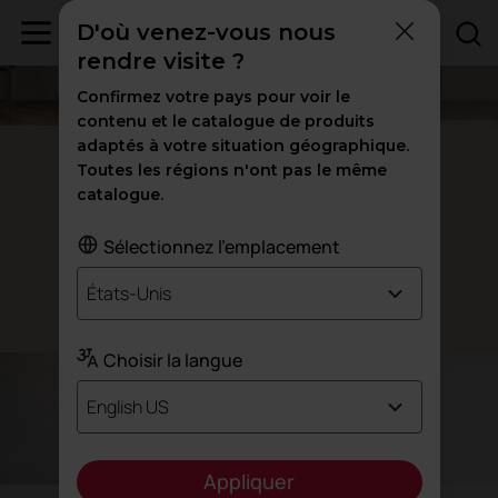
D'où venez-vous nous
rendre visite ?
Confirmez votre pays pour voir le
contenu et le catalogue de produits
adaptés à votre situation géographique.
Armoires Arkitek
Toutes les régions n'ont pas le même
catalogue.
Un design
et une grande
élégant
Sélectionnez l'emplacement
fonctionnalité
États-Unis
Conçu par AlegreDesign
Choisir la langue
English US
Appliquer