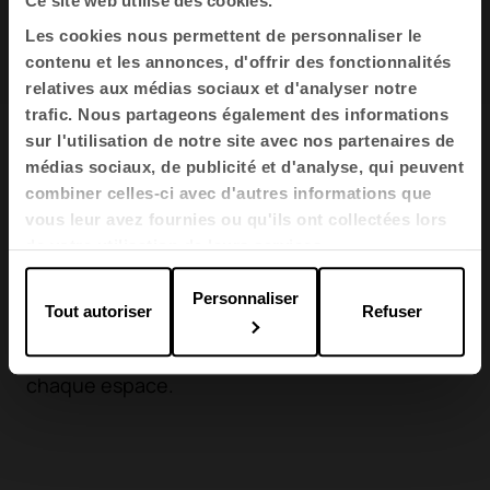
Ce site web utilise des cookies.
Voir tous
Les cookies nous permettent de personnaliser le
contenu et les annonces, d'offrir des fonctionnalités
relatives aux médias sociaux et d'analyser notre
trafic. Nous partageons également des informations
sur l'utilisation de notre site avec nos partenaires de
Flexibilité
médias sociaux, de publicité et d'analyse, qui peuvent
combiner celles-ci avec d'autres informations que
Le programme Arkitek se décline en quatre
vous leur avez fournies ou qu'ils ont collectées lors
gammes pour répondre à tous les besoins
de votre utilisation de leurs services.
d’organisation. Sa configuration hautement
Personnaliser
modulable permet de choisir entre surmeubles,
Tout autoriser
Refuser
portes coulissantes et différents modules afin
de s’adapter à l’agencement requis dans
chaque espace.