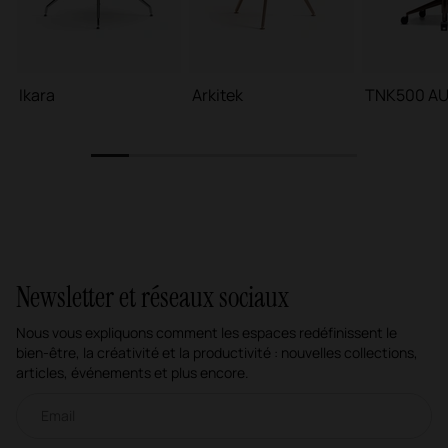
Ikara
Arkitek
TNK500 A
1
2
3
4
5
6
7
Newsletter et réseaux sociaux
Nous vous expliquons comment les espaces redéfinissent le
bien-être, la créativité et la productivité : nouvelles collections,
articles, événements et plus encore.
Newsletter par e-mail