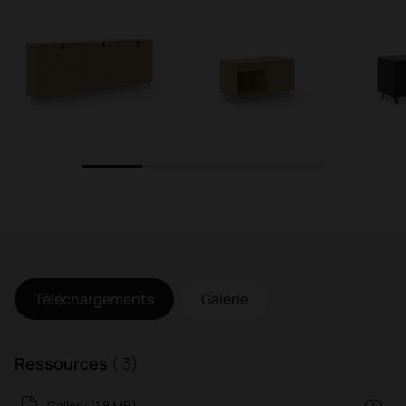
1
2
3
4
Téléchargements
Galerie
Ressources
( 3)
Gallery (1.8 MB)