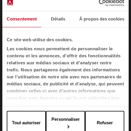
Mobilier
Consentement
Détails
À propos des cookies
Sièges
Tables
Ce site web utilise des cookies.
Fauteuils et canapés
Les cookies nous permettent de personnaliser le
Cabines acoustiques
contenu et les annonces, d'offrir des fonctionnalités
Cloisons
relatives aux médias sociaux et d'analyser notre
Meubles de rangement pour bureau
trafic. Nous partageons également des informations
sur l'utilisation de notre site avec nos partenaires de
Banques d'accueil
médias sociaux, de publicité et d'analyse, qui peuvent
Agile
combiner celles-ci avec d'autres informations que
vous leur avez fournies ou qu'ils ont collectées lors
Secteurs
de votre utilisation de leurs services.
Bureaux
Santé
Personnaliser
Tout autoriser
Refuser
L'éducation