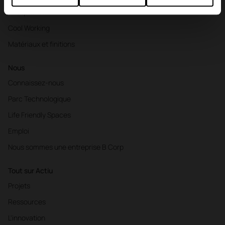
L'hospitalité
Cool Working
Matériaux et finitions
Nous
Connaissez-nous
Parc Technologique
Life Friendly Spaces
Emploi
Nous sommes une entreprise B Corp
Tout sur Actiu
Projets
Ressources
L'innovation