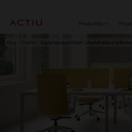
Productos
Proy
Blog
/
Diseño
/
Espacios que Viven: Una Mirada a la Bioha