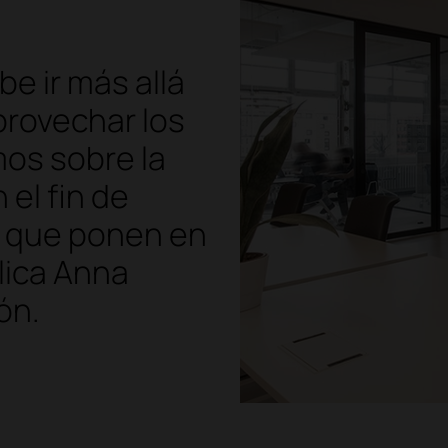
be ir más allá
provechar los
os sobre la
 el fin de
s que ponen en
lica Anna
ón.