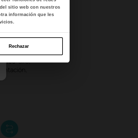
Second Act
,
del sitio web con nuestros
otra información que les
vicios.
a casa para
Ferrer
ha
Rechazar
ean en
cipios
: aire,
mentación,