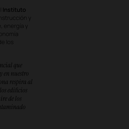
el
Instituto
onstrucción y
, energía y
economía
de los
encial que
y en nuestro
ona respira al
los edificios
ire de los
contaminado