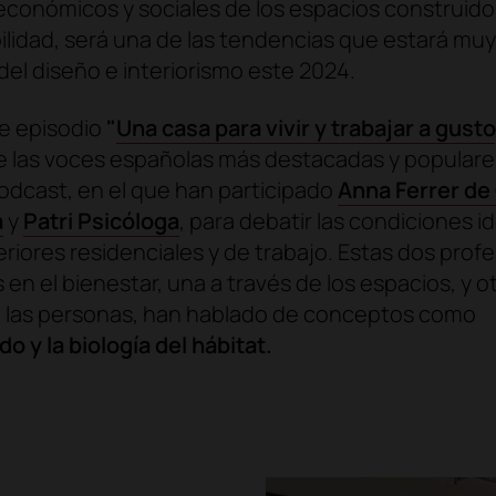
económicos y sociales de los espacios construid
bilidad, será una de las tendencias que estará mu
 del diseño e interiorismo este 2024.
te episodio
"
Una casa para vivir y trabajar a gusto
de las voces españolas más destacadas y populare
odcast, en el que han participado
Anna Ferrer de
a
y
Patri Psicóloga
, para debatir las condiciones i
eriores residenciales y de trabajo. Estas dos prof
 en el bienestar, una a través de los espacios, y ot
e las personas, han hablado de conceptos como
o y la biología del hábitat
.