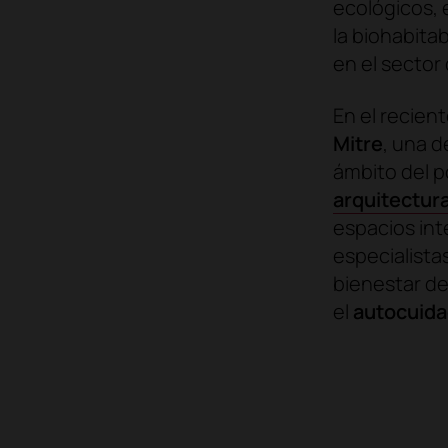
ecológicos, 
la biohabita
en el sector
En el recien
Mitre
, una 
ámbito del p
arquitectur
espacios int
especialistas
bienestar d
el
autocuidad