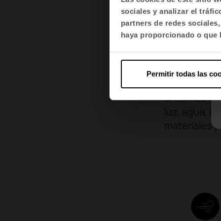
edificios, c
sociales y analizar el trá
como en el
P
partners de redes sociales
acreditacio
haya proporcionado o que h
El
estándar W
vivir y traba
Permitir todas las co
insistido en
entornos co
luz, agua, m
materiales 