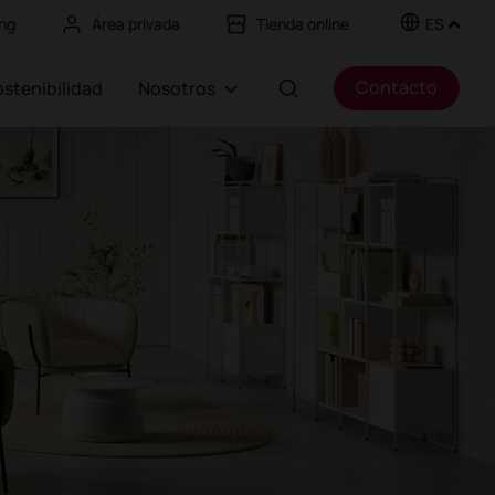
ng
Área privada
Tienda online
ES
Contacto
Sostenibilidad
Nosotros