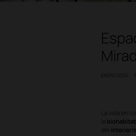
Espac
Mirad
ENERO 2024
·
La vida en l
la
biohabitab
del
interiori