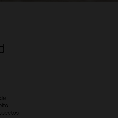
d
 de
bito
aspectos