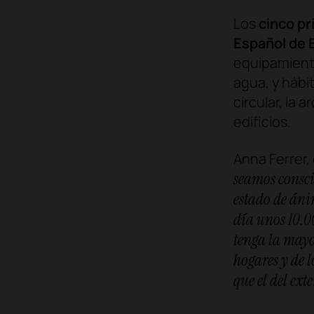
Los
cinco pr
Español de 
equipamiento
agua, y hábi
circular, la 
edificios.
Anna Ferrer,
seamos consci
estado de ánim
día unos 10.000
tenga la mayo
hogares y de 
que el del ext