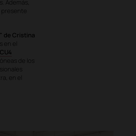
os. Además,
y presente
"
de Cristina
s en el
 CU4
dóneas de los
esionales
ra, en el