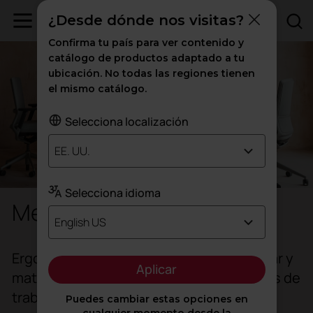
¿Desde dónde nos visitas?
Confirma tu país para ver contenido y
catálogo de productos adaptado a tu
ubicación. No todas las regiones tienen
el mismo catálogo.
Selecciona localización
EE. UU.
Selecciona idioma
Mesas y escritorios
English US
Ergonomía, funcionalidad, diseño modular y
Aplicar
materiales duraderos para crear espacios de
trabajo cómodos y eficientes.
Puedes cambiar estas opciones en