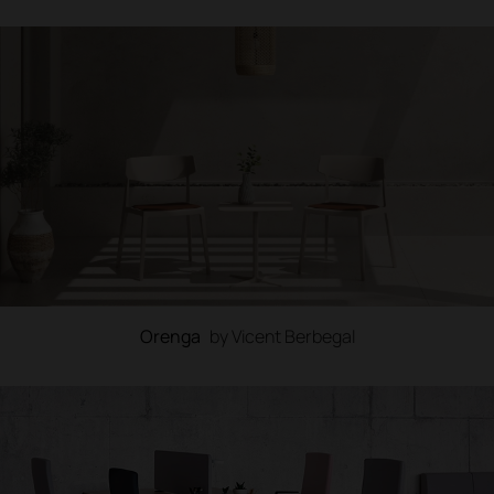
Orenga
by Vicent Berbegal