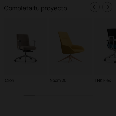
Completa tu proyecto
Cron
Noom 20
TNK Flex
1
2
3
4
5
6