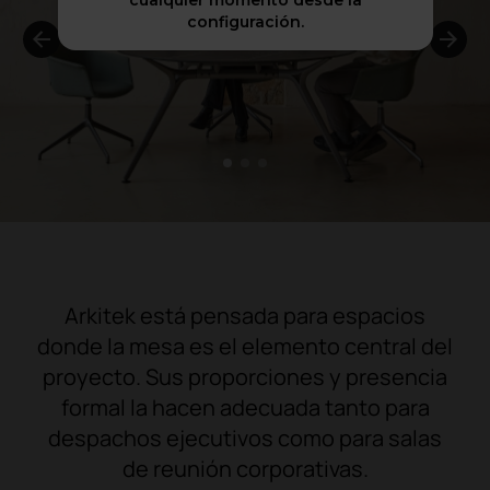
cualquier momento desde la
configuración.
1
2
3
Arkitek está pensada para espacios
donde la mesa es el elemento central del
proyecto. Sus proporciones y presencia
formal la hacen adecuada tanto para
despachos ejecutivos como para salas
de reunión corporativas.