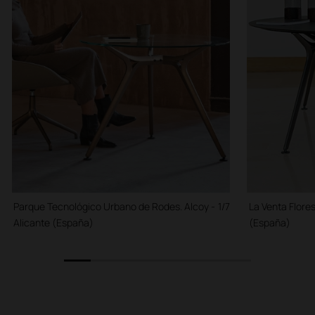
Parque Tecnológico Urbano de Rodes. Alcoy -
1/7
La Venta Flores
Alicante (España)
(España)
1
2
3
4
5
6
7