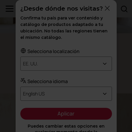
¿Desde dónde nos visitas?
Confirma tu país para ver contenido y
catálogo de productos adaptado a tu
ubicación. No todas las regiones tienen
el mismo catálogo.
Mesa Arkitek
Selecciona localización
Pensada para
,
dirigir
EE. UU.
y
.
reunirse
decidir
Selecciona idioma
Diseñado por Alegre Design
English US
Aplicar
Puedes cambiar estas opciones en