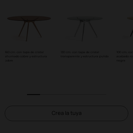
160 cm. con tapa de cristal
130 cm. con tapa de cristal
100 cm. co
ahumado cobre y estructura
transparente y estructura pulida
acabado ro
cobre
negra
1
2
3
4
5
6
Crea la tuya