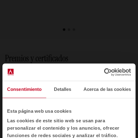
1
2
3
Premios y certificados
Consentimiento
Detalles
Acerca de las cookies
IIDEX NEOCON 2011
Esta página web usa cookies
El programa de mesas
Arkietk
de Actiu fue galardonado con el
Las cookies de este sitio web se usan para
Premio de Bronce IIDEX/NeoCon 2011
, uno de los
personalizar el contenido y los anuncios, ofrecer
reconocimientos más importantes en la industria del diseño de
funciones de redes sociales y analizar el tráfico.
interiores en Canadá. Este premio destaca la innovación,