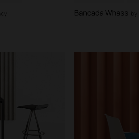
Bancada Whass
ncy
by