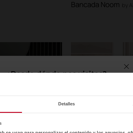
Bancada Noom
by A
¿Desde dónde nos visitas?
Confirma tu país para ver contenido y catálogo
de productos adaptado a tu ubicación. No todas
las regiones tienen el mismo catálogo.
Detalles
Selecciona localización
EE. UU.
s
eb se usan para personalizar el contenido y los anuncios, o