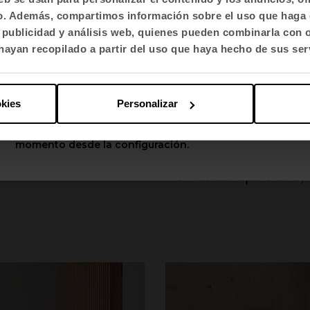
fico. Además, compartimos información sobre el uso que haga 
Selecciona idioma
, publicidad y análisis web, quienes pueden combinarla con 
English US
ayan recopilado a partir del uso que haya hecho de sus ser
Aplicar
okies
Personalizar
Puedes cambiar estas opciones en cualquier
momento desde la configuración.
Bancada Spacio
by 