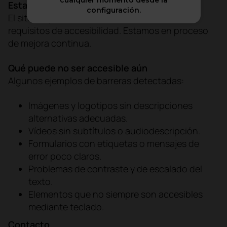
cualquier momento desde la
Estado actual
configuración.
El sitio es parcialmente conforme con los
requisitos de accesibilidad. Estamos en proceso
de mejora continua.
Qué puede no ser accesible aún
Algunos ejemplos de barreras detectadas:
Imágenes y logotipos sin descripciones
alternativas adecuadas.
Vídeos sin subtítulos o audiodescripción.
Formularios con etiquetas o mensajes de
error poco claros.
Problemas de contraste y de escalado del
texto.
Elementos que no siempre son accesibles
mediante teclado.
Contacto