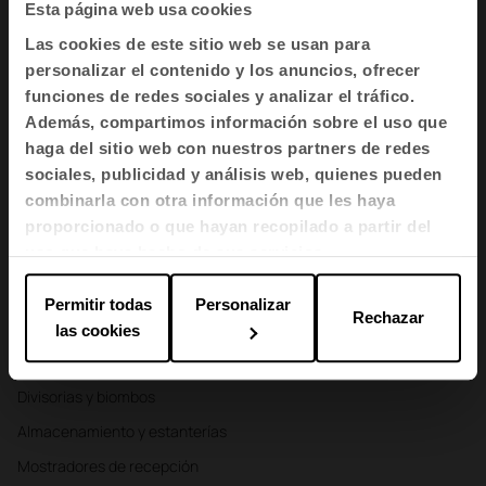
Suscribirme
Esta página web usa cookies
Las cookies de este sitio web se usan para
He leído y acepto la
Política de Privacidad
personalizar el contenido y los anuncios, ofrecer
funciones de redes sociales y analizar el tráfico.
Además, compartimos información sobre el uso que
ES
haga del sitio web con nuestros partners de redes
sociales, publicidad y análisis web, quienes pueden
combinarla con otra información que les haya
Productos
proporcionado o que hayan recopilado a partir del
uso que haya hecho de sus servicios.
Asientos
Mesas y escritorios
Permitir todas
Personalizar
Rechazar
Sillones y sofás
las cookies
Cabinas
Divisorias y biombos
Almacenamiento y estanterías
Mostradores de recepción