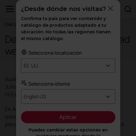
¿Desde dónde nos visitas?
Confirma tu país para ver contenido y
Declaración de accesibilidad web
catálogo de productos adaptado a tu
ubicación. No todas las regiones tienen
Declaración de accesibilidad
el mismo catálogo.
web
Selecciona localización
EE. UU.
Auditoría de Accesibilidad Digital
Selecciona idioma
Julio - Agosto 2025
Hi Experience y Actiu
English US
En Actiu trabajamos para que nuestro sitio
www.actiu.com sea accesible para todas las
Aplicar
personas, de acuerdo con las WCAG 2.1 nivel AA.
Puedes cambiar estas opciones en