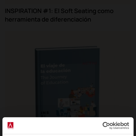
INSPIRATION #1: El Soft Seating como
herramienta de diferenciación