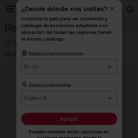
¿Desde dónde nos visitas?
Confirma tu país para ver contenido y
Revistas y wallpapers
catálogo de productos adaptado a tu
ubicación. No todas las regiones tienen
el mismo catálogo.
Filtros
Selecciona localización
Se han encontrado un total de
21
resultados
EE. UU.
Selecciona idioma
English US
Aplicar
Puedes cambiar estas opciones en