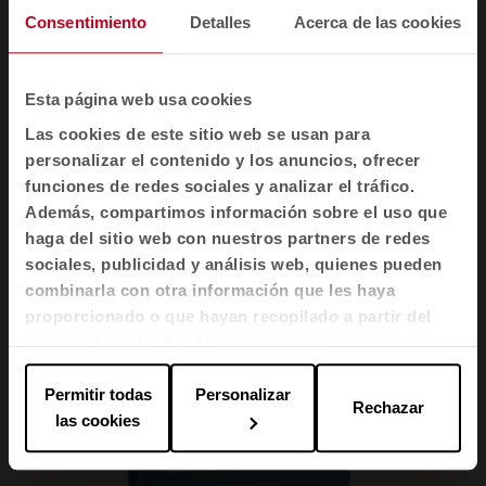
Consentimiento
Detalles
Acerca de las cookies
INSPIRATION #2: El viaje de la educación
Esta página web usa cookies
Las cookies de este sitio web se usan para
personalizar el contenido y los anuncios, ofrecer
funciones de redes sociales y analizar el tráfico.
Además, compartimos información sobre el uso que
haga del sitio web con nuestros partners de redes
sociales, publicidad y análisis web, quienes pueden
combinarla con otra información que les haya
proporcionado o que hayan recopilado a partir del
uso que haya hecho de sus servicios.
Permitir todas
Personalizar
Rechazar
las cookies