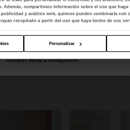
fico. Además, compartimos información sobre el uso que haga 
Selecciona idioma
, publicidad y análisis web, quienes pueden combinarla con 
English US
ayan recopilado a partir del uso que haya hecho de sus ser
Aplicar
okies
Personalizar
Puedes cambiar estas opciones en cualquier
momento desde la configuración.
Bancada Mit
ency
by Aleg