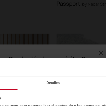
Passport
by Nacar St
¿Desde dónde nos visitas?
Confirma tu país para ver contenido y catálogo
de productos adaptado a tu ubicación. No todas
las regiones tienen el mismo catálogo.
Detalles
Selecciona localización
EE. UU.
s
eb se usan para personalizar el contenido y los anuncios, o