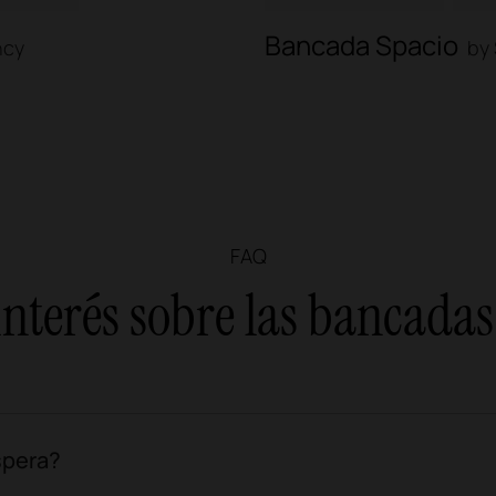
Bancada Spacio
ncy
by 
FAQ
nterés sobre las bancada
spera?