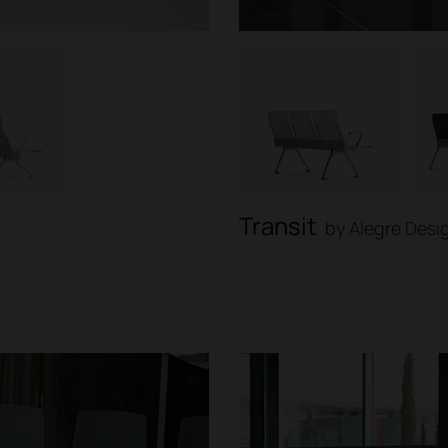
Transit
by Alegre Desi