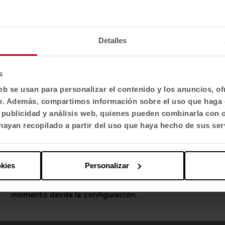
Confirma tu país para ver contenido y catálogo
de productos adaptado a tu ubicación. No todas
Escuchar en:
las regiones tienen el mismo catálogo.
Detalles
Selecciona localización
leza
EE. UU.
s
 espaldas a la naturaleza. En este episodio analizamos cómo integrar cr
eb se usan para personalizar el contenido y los anuncios, o
aría González Romojaro
fico. Además, compartimos información sobre el uso que haga 
Selecciona idioma
, publicidad y análisis web, quienes pueden combinarla con 
English US
ayan recopilado a partir del uso que haya hecho de sus ser
Escuchar en:
Aplicar
okies
Personalizar
las personas
Puedes cambiar estas opciones en cualquier
erminante en la salud y el bienestar. Desde el rigor científico, exploram
momento desde la configuración.
amuel Domínguez