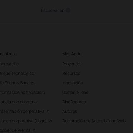
Escuchar en:
osotros
Más Actiu
obre Actiu
Proyectos
arque Tecnológico
Recursos
ife Friendly Spaces
Innovación
nformación no financiera
Sostenibilidad
rabaja con nosotros
Diseñadores
resentación corporativa
Autores
magen corporativa (Logo)
Declaración de Accesibilidad Web
ossier de Prensa