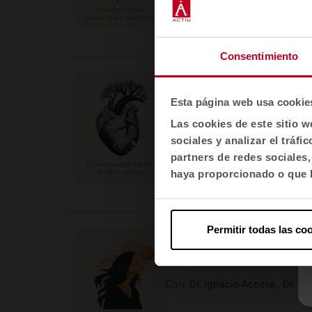
0:00
/
0:25:40
Consentimiento
Conectando salud y natura
Esta página web usa cookie
La arquitectura no puede vivir de
Las cookies de este sitio w
Elisabet Silvestre
José M
Con:
,
sociales y analizar el trá
partners de redes sociales
haya proporcionado o que h
0:00
/
0:21:32
Permitir todas las co
Luz natural para cuidar de 
La luz natural es un elemento det
Dr. Ignacio Acosta
Dr. S
Con:
,