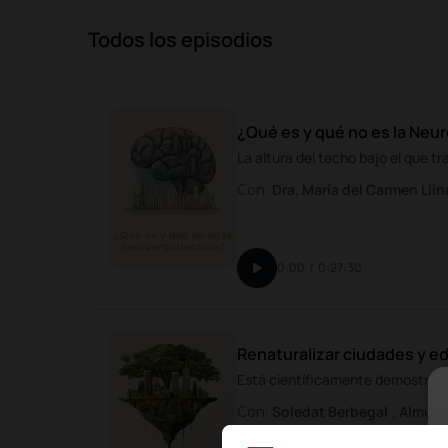
Todos los episodios
¿Qué es y qué no es la Neu
La altura del techo bajo el que tr
Dra. María del Carmen Llin
Con:
0:00
/
0:27:30
Renaturalizar ciudades y ed
Está científicamente demostrado 
Soledat Berbegal
Almude
Con:
,