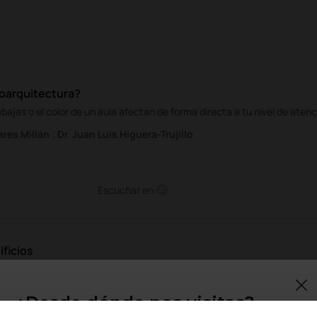
roarquitectura?
abajas o el color de un aula afectan de forma directa a tu nivel de atenc
ares Millán
Dr. Juan Luis Higuera-Trujillo
,
Escuchar en:
ificios
que los espacios influyen en nuestras emociones. En este capítulo ref
na Bustos
¿Desde dónde nos visitas?