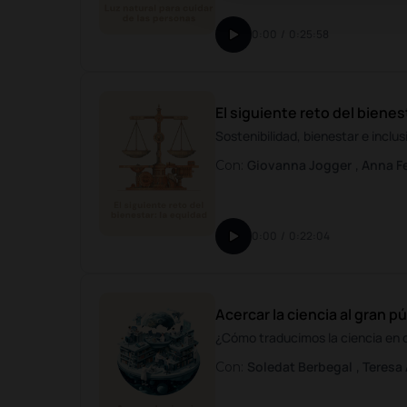
0:00
/
0:25:58
El siguiente reto del bienes
Sostenibilidad, bienestar e inclu
Giovanna Jogger
Anna Fe
Con:
,
0:00
/
0:22:04
Acercar la ciencia al gran p
¿Cómo traducimos la ciencia en d
Soledat Berbegal
Teresa
Con:
,