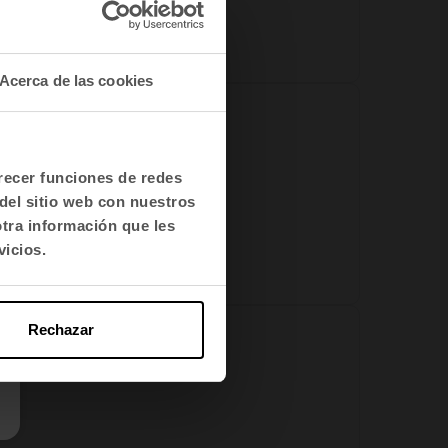
Acerca de las cookies
iterios de salud ambien...
frecer funciones de redes
del sitio web con nuestros
otra información que les
vicios.
Rechazar
os cómo la iluminació...