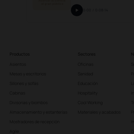
0:00
/
0:08:14
Productos
Sectores
N
Asientos
Oficinas
S
Mesas y escritorios
Sanidad
P
Sillones y sofás
Educación
L
Cabinas
Hospitality
I
Divisorias y biombos
Cool Working
T
Almacenamiento y estanterías
Materiales y acabados
P
Mostradores de recepción
I
Agile
D