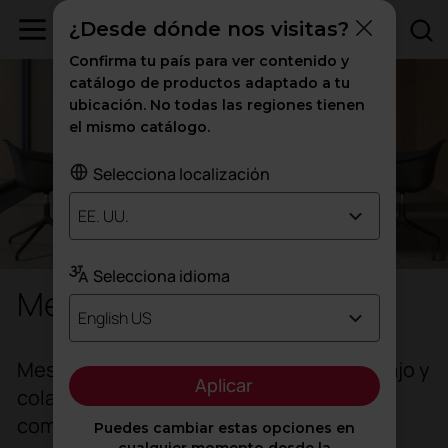
¿Desde dónde nos visitas?
Confirma tu país para ver contenido y
catálogo de productos adaptado a tu
ubicación. No todas las regiones tienen
el mismo catálogo.
Selecciona localización
EE. UU.
Selecciona idioma
Mesas de reunión
English US
Mesas de reunión para espacios de trabajo y
Aplicar
colaborativos que fomentan la
comunicación y el intercambio de ideas.
Puedes cambiar estas opciones en